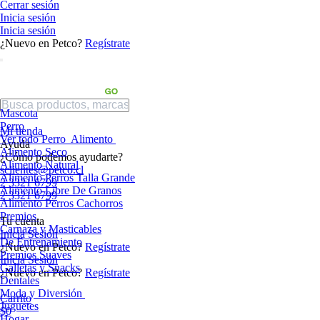
Cerrar sesión
Inicia sesión
Inicia sesión
¿Nuevo en Petco?
Regístrate
Mascota
Perro
Mi tienda
Ver todo Perro
Alimento
Ayuda
Alimento Seco
¿Cómo podemos ayudarte?
Alimento Natural
sclientes@petco.cl
Alimento Perros Talla Grande
2 3321 6799
Alimento Libre De Granos
2 3321 6799
Alimento Perros Cachorros
Premios
Tu cuenta
Carnaza y Masticables
Inicia Sesión
De Entrenamiento
¿Nuevo en Petco?
Regístrate
Premios Suaves
Inicia Sesión
Galletas y Snacks
¿Nuevo en Petco?
Regístrate
Dentales
Moda y Diversión
Carrito
Juguetes
$0
Hogar