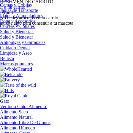
RESUMEN DE CARRITO
Camas y Cobijas
Ir a mi carrito »
Jaulas de Transporte
¡Woof!
Platos y Alimentadores
No tíenes artículos en tu carrito,
Ropa y Accesorios
agrega algo para consentir a tu mascota
Correas y Collares
Salud y Bienestar
Salud y Bienestar
Antipulgas y Garrapatas
Cuidado Dental
Limpieza y Aseo
Belleza
Marcas populares
Gato
Ver todo Gato
Alimento
Alimento Seco
Alimento Natural
Alimento Libre De Granos
Alimento Húmedo