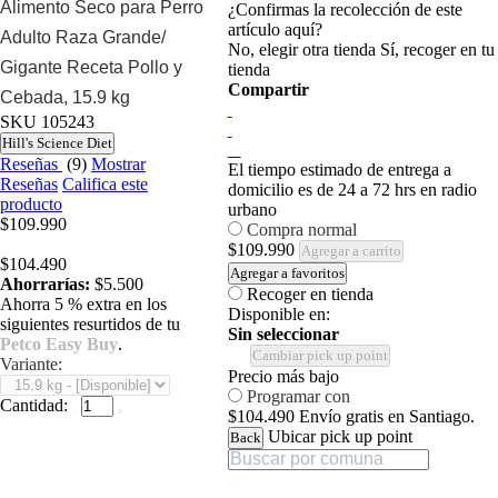
Alimento Seco para Perro
¿Confirmas la recolección de este
artículo aquí?
Adulto Raza Grande/
No, elegir otra tienda
Sí, recoger en tu
Gigante Receta Pollo y
tienda
Compartir
Cebada, 15.9 kg
SKU
105243
Hill's Science Diet
Reseñas
(9)
Mostrar
El tiempo estimado de entrega a
Reseñas
Califica este
domicilio es de 24 a 72 hrs en radio
producto
urbano
$109.990
Compra normal
$109.990
Agregar a carrito
$104.490
Agregar a favoritos
Ahorrarías:
$5.500
Recoger en tienda
Ahorra 5 % extra en los
Disponible en:
siguientes resurtidos de tu
Sin seleccionar
Petco Easy Buy
.
Cambiar pick up point
Variante:
Precio más bajo
Programar con
Cantidad:
$104.490
Envío gratis en Santiago.
Ubicar pick up point
Back