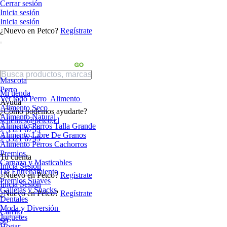
Cerrar sesión
Inicia sesión
Inicia sesión
¿Nuevo en Petco?
Regístrate
Mascota
Perro
Mi tienda
Ver todo Perro
Alimento
Ayuda
Alimento Seco
¿Cómo podemos ayudarte?
Alimento Natural
sclientes@petco.cl
Alimento Perros Talla Grande
2 3321 6799
Alimento Libre De Granos
2 3321 6799
Alimento Perros Cachorros
Premios
Tu cuenta
Carnaza y Masticables
Inicia Sesión
De Entrenamiento
¿Nuevo en Petco?
Regístrate
Premios Suaves
Inicia Sesión
Galletas y Snacks
¿Nuevo en Petco?
Regístrate
Dentales
Moda y Diversión
Carrito
Juguetes
$0
Hogar