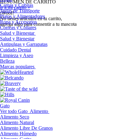
RESUMEN DE CARRITO
Camas y Cobijas
Ir a mi carrito »
Jaulas de Transporte
¡Woof!
Platos y Alimentadores
No tíenes artículos en tu carrito,
Ropa y Accesorios
agrega algo para consentir a tu mascota
Correas y Collares
Salud y Bienestar
Salud y Bienestar
Antipulgas y Garrapatas
Cuidado Dental
Limpieza y Aseo
Belleza
Marcas populares
Gato
Ver todo Gato
Alimento
Alimento Seco
Alimento Natural
Alimento Libre De Granos
Alimento Húmedo