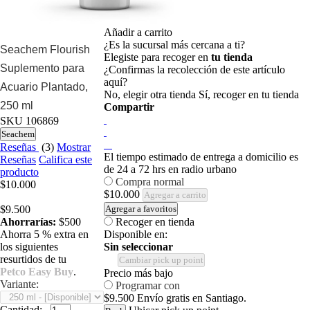
Añadir a carrito
¿Es la sucursal más cercana a ti?
Seachem Flourish
Elegiste para recoger en
tu tienda
Suplemento para
¿Confirmas la recolección de este artículo
aquí?
Acuario Plantado,
No, elegir otra tienda
Sí, recoger en tu tienda
250 ml
Compartir
SKU
106869
Seachem
Reseñas
(3)
Mostrar
El tiempo estimado de entrega a domicilio es
Reseñas
Califica este
de 24 a 72 hrs en radio urbano
producto
Compra normal
$10.000
$10.000
Agregar a carrito
$9.500
Agregar a favoritos
Ahorrarías:
$500
Recoger en tienda
Ahorra 5 % extra en
Disponible en:
los siguientes
Sin seleccionar
resurtidos de tu
Cambiar pick up point
Petco Easy Buy
.
Precio más bajo
Variante:
Programar con
$9.500
Envío gratis en Santiago.
Cantidad: