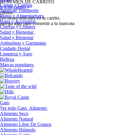
RESUMEN DE CARRITO
Camas y Cobijas
Ir a mi carrito »
Jaulas de Transporte
¡Woof!
Platos y Alimentadores
No tíenes artículos en tu carrito,
Ropa y Accesorios
agrega algo para consentir a tu mascota
Correas y Collares
Salud y Bienestar
Salud y Bienestar
Antipulgas y Garrapatas
Cuidado Dental
Limpieza y Aseo
Belleza
Marcas populares
Gato
Ver todo Gato
Alimento
Alimento Seco
Alimento Natural
Alimento Libre De Granos
Alimento Húmedo