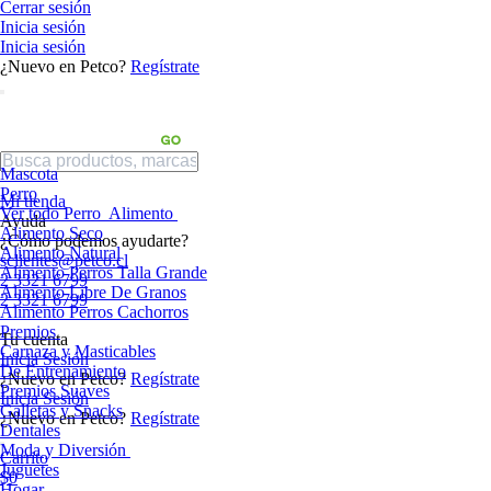
Cerrar sesión
Inicia sesión
Inicia sesión
¿Nuevo en Petco?
Regístrate
Mascota
Perro
Mi tienda
Ver todo Perro
Alimento
Ayuda
Alimento Seco
¿Cómo podemos ayudarte?
Alimento Natural
sclientes@petco.cl
Alimento Perros Talla Grande
2 3321 6799
Alimento Libre De Granos
2 3321 6799
Alimento Perros Cachorros
Premios
Tu cuenta
Carnaza y Masticables
Inicia Sesión
De Entrenamiento
¿Nuevo en Petco?
Regístrate
Premios Suaves
Inicia Sesión
Galletas y Snacks
¿Nuevo en Petco?
Regístrate
Dentales
Moda y Diversión
Carrito
Juguetes
$0
Hogar