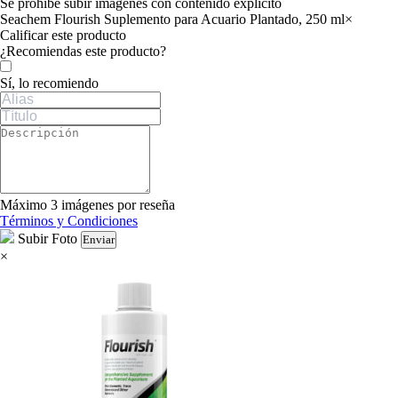
Se prohíbe subir imágenes con contenido explícito
Seachem Flourish Suplemento para Acuario Plantado, 250 ml
×
Calificar este producto
Tu valoración
¿Recomiendas este producto?
Sí, lo recomiendo
Máximo 3 imágenes por reseña
Términos y Condiciones
Subir Foto
Enviar
×