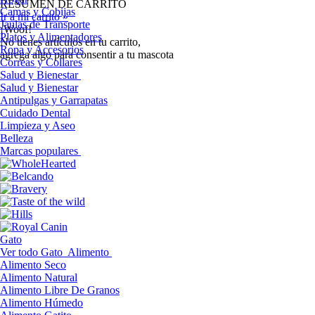
RESUMEN DE CARRITO
Camas y Cobijas
Ir a mi carrito »
Jaulas de Transporte
¡Woof!
Platos y Alimentadores
No tíenes artículos en tu carrito,
Ropa y Accesorios
agrega algo para consentir a tu mascota
Correas y Collares
Salud y Bienestar
Salud y Bienestar
Antipulgas y Garrapatas
Cuidado Dental
Limpieza y Aseo
Belleza
Marcas populares
Gato
Ver todo Gato
Alimento
Alimento Seco
Alimento Natural
Alimento Libre De Granos
Alimento Húmedo