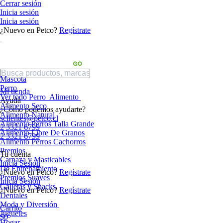
Cerrar sesión
Inicia sesión
Inicia sesión
¿Nuevo en Petco?
Regístrate
Mascota
Perro
Mi tienda
Ver todo Perro
Alimento
Ayuda
Alimento Seco
¿Cómo podemos ayudarte?
Alimento Natural
sclientes@petco.cl
Alimento Perros Talla Grande
2 3321 6799
Alimento Libre De Granos
2 3321 6799
Alimento Perros Cachorros
Premios
Tu cuenta
Carnaza y Masticables
Inicia Sesión
De Entrenamiento
¿Nuevo en Petco?
Regístrate
Premios Suaves
Inicia Sesión
Galletas y Snacks
¿Nuevo en Petco?
Regístrate
Dentales
Moda y Diversión
Carrito
Juguetes
$0
Hogar