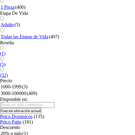
1 Pieza
(400)
Etapa De Vida
Adulto
(5)
Todas las Etapas de Vida
(407)
Reseña
(1)
(5)
(32)
Precio
1000-1999
(3)
3000-100000
(409)
Disponible en:
Buscar
Usar mi ubicación actual
Petco Dominicos
(135)
Petco Patio
(181)
Descuento
20% o más
(1)