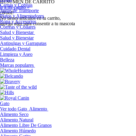
RESUMEN DE CARRITO
Camas y Cobijas
Ir a mi carrito »
Jaulas de Transporte
¡Woof!
Platos y Alimentadores
No tíenes artículos en tu carrito,
Ropa y Accesorios
agrega algo para consentir a tu mascota
Correas y Collares
Salud y Bienestar
Salud y Bienestar
Antipulgas y Garrapatas
Cuidado Dental
Limpieza y Aseo
Belleza
Marcas populares
Gato
Ver todo Gato
Alimento
Alimento Seco
Alimento Natural
Alimento Libre De Granos
Alimento Húmedo