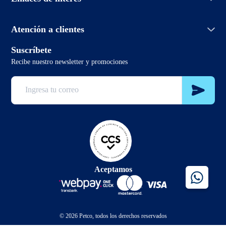
Políticas de devolución
Aprendiendo de mascotas
Política de envío
PetcoBlog
Horario de atención:
Términos y condiciones promociones
Atención a clientes
Lunes a domingo de 7:00hrs a 0:00hrs
Términos y condiciones
2 3321 6799
Suscríbete
sclientes@petco.cl
Recibe nuestro newsletter y promociones
2 3321 6799
Aceptamos
© 2026 Petco, todos los derechos reservados