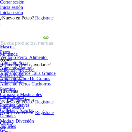
Cerrar sesión
Inicia sesión
Inicia sesión
¿Nuevo en Petco?
Regístrate
Mascota
Perro
Mi tienda
Ver todo Perro
Alimento
Ayuda
Alimento Seco
¿Cómo podemos ayudarte?
Alimento Natural
sclientes@petco.cl
Alimento Perros Talla Grande
2 3321 6799
Alimento Libre De Granos
2 3321 6799
Alimento Perros Cachorros
Premios
Tu cuenta
Carnaza y Masticables
Inicia Sesión
De Entrenamiento
¿Nuevo en Petco?
Regístrate
Premios Suaves
Inicia Sesión
Galletas y Snacks
¿Nuevo en Petco?
Regístrate
Dentales
Moda y Diversión
Carrito
Juguetes
$0
Hogar