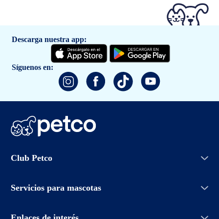
Descarga nuestra app:
Síguenos en:
Iniciar sesión
Club Petco
Crear cuenta
Entrenamiento
Conoce Club Petco
Grooming Salon
Servicios para mascotas
Promociones
Adopciones
Aviso de privacidad
Petco Easy Buy
Enlaces de interés