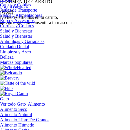
RESUMEN DE CARRITO
Camas y Cobijas
Ir a mi carrito »
Jaulas de Transporte
¡Woof!
Platos y Alimentadores
No tíenes artículos en tu carrito,
Ropa y Accesorios
agrega algo para consentir a tu mascota
Correas y Collares
Salud y Bienestar
Salud y Bienestar
Antipulgas y Garrapatas
Cuidado Dental
Limpieza y Aseo
Belleza
Marcas populares
Gato
Ver todo Gato
Alimento
Alimento Seco
Alimento Natural
Alimento Libre De Granos
Alimento Húmedo