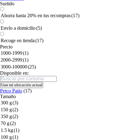
Surtido
Ahorra hasta 20% en tus recompras
(17)
Envío a domicilio
(5)
Recoge en tienda
(17)
Precio
1000-1999
(1)
2000-2999
(1)
3000-100000
(25)
Disponible en:
Buscar
Usar mi ubicación actual
Petco Patio
(17)
Tamaño
300 g
(3)
150 g
(2)
350 g
(2)
70 g
(2)
1.5 kg
(1)
100 g
(1)