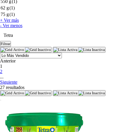
550 g
(1)
62 g
(1)
75 g
(1)
+ Ver más
- Ver menos
Tetra
Filtrar
Anterior
(current)
1
2
...
Siguiente
27 resultados