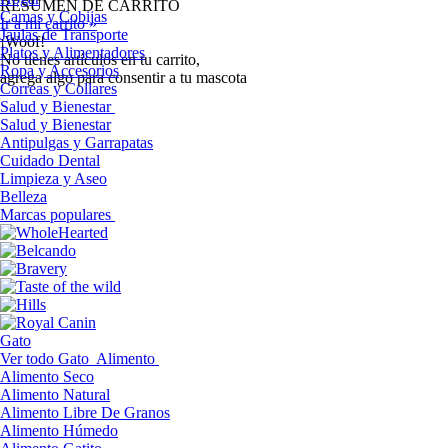
RESUMEN DE CARRITO
Camas y Cobijas
Ir a mi carrito »
Jaulas de Transporte
¡Woof!
Platos y Alimentadores
No tíenes artículos en tu carrito,
Ropa y Accesorios
agrega algo para consentir a tu mascota
Correas y Collares
Salud y Bienestar
Salud y Bienestar
Antipulgas y Garrapatas
Cuidado Dental
Limpieza y Aseo
Belleza
Marcas populares
Gato
Ver todo Gato
Alimento
Alimento Seco
Alimento Natural
Alimento Libre De Granos
Alimento Húmedo