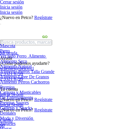
Cerrar sesión
Inicia sesión
Inicia sesión
¿Nuevo en Petco?
Regístrate
Mascota
Perro
Mi tienda
Ver todo Perro
Alimento
Ayuda
Alimento Seco
¿Cómo podemos ayudarte?
Alimento Natural
sclientes@petco.cl
Alimento Perros Talla Grande
2 3321 6799
Alimento Libre De Granos
2 3321 6799
Alimento Perros Cachorros
Premios
Tu cuenta
Carnaza y Masticables
Inicia Sesión
De Entrenamiento
¿Nuevo en Petco?
Regístrate
Premios Suaves
Inicia Sesión
Galletas y Snacks
¿Nuevo en Petco?
Regístrate
Dentales
Moda y Diversión
Carrito
Juguetes
$0
Hogar