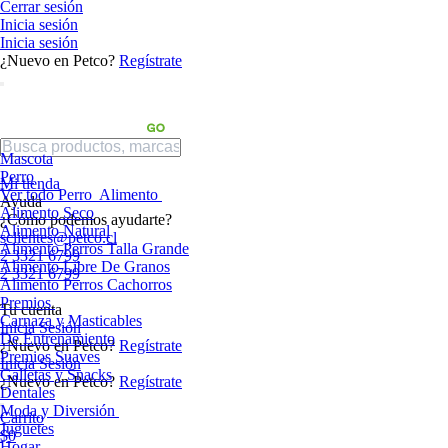
Cerrar sesión
Inicia sesión
Inicia sesión
¿Nuevo en Petco?
Regístrate
Mascota
Perro
Mi tienda
Ver todo Perro
Alimento
Ayuda
Alimento Seco
¿Cómo podemos ayudarte?
Alimento Natural
sclientes@petco.cl
Alimento Perros Talla Grande
2 3321 6799
Alimento Libre De Granos
2 3321 6799
Alimento Perros Cachorros
Premios
Tu cuenta
Carnaza y Masticables
Inicia Sesión
De Entrenamiento
¿Nuevo en Petco?
Regístrate
Premios Suaves
Inicia Sesión
Galletas y Snacks
¿Nuevo en Petco?
Regístrate
Dentales
Moda y Diversión
Carrito
Juguetes
$0
Hogar