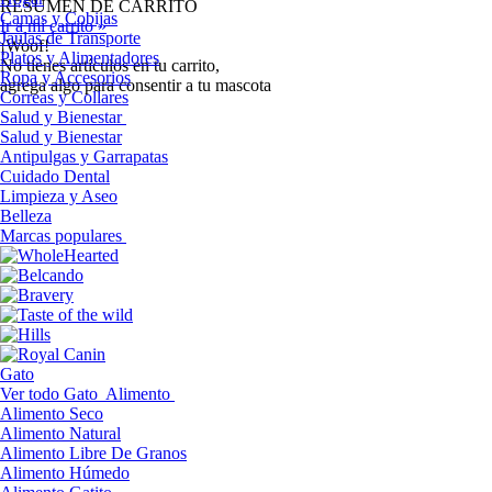
RESUMEN DE CARRITO
Camas y Cobijas
Ir a mi carrito »
Jaulas de Transporte
¡Woof!
Platos y Alimentadores
No tíenes artículos en tu carrito,
Ropa y Accesorios
agrega algo para consentir a tu mascota
Correas y Collares
Salud y Bienestar
Salud y Bienestar
Antipulgas y Garrapatas
Cuidado Dental
Limpieza y Aseo
Belleza
Marcas populares
Gato
Ver todo Gato
Alimento
Alimento Seco
Alimento Natural
Alimento Libre De Granos
Alimento Húmedo