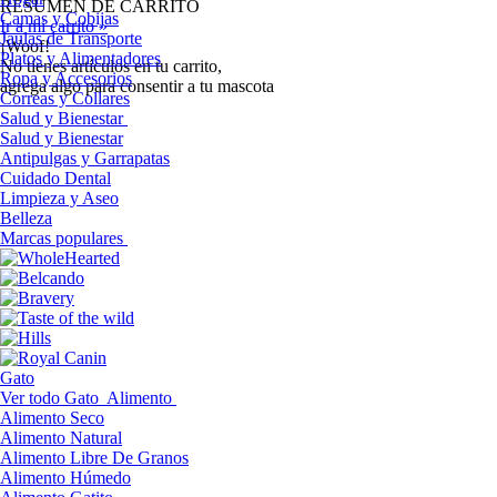
RESUMEN DE CARRITO
Camas y Cobijas
Ir a mi carrito »
Jaulas de Transporte
¡Woof!
Platos y Alimentadores
No tíenes artículos en tu carrito,
Ropa y Accesorios
agrega algo para consentir a tu mascota
Correas y Collares
Salud y Bienestar
Salud y Bienestar
Antipulgas y Garrapatas
Cuidado Dental
Limpieza y Aseo
Belleza
Marcas populares
Gato
Ver todo Gato
Alimento
Alimento Seco
Alimento Natural
Alimento Libre De Granos
Alimento Húmedo