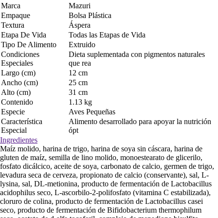
Marca
Mazuri
Empaque
Bolsa Plástica
Textura
Áspera
Etapa De Vida
Todas las Etapas de Vida
Tipo De Alimento
Extruido
Condiciones
Dieta suplementada con pigmentos naturales
Especiales
que rea
Largo (cm)
12 cm
Ancho (cm)
25 cm
Alto (cm)
31 cm
Contenido
1.13 kg
Especie
Aves Pequeñas
Característica
Alimento desarrollado para apoyar la nutrición
Especial
ópt
Ingredientes
Maíz molido, harina de trigo, harina de soya sin cáscara, harina de
gluten de maíz, semilla de lino molido, monoestearato de glicerilo,
fosfato dicálcico, aceite de soya, carbonato de calcio, germen de trigo,
levadura seca de cerveza, propionato de calcio (conservante), sal, L-
lysina, sal, DL-metionina, producto de fermentación de Lactobacillus
acidophilus seco, L-ascorbilo-2-polifosfato (vitamina C estabilizada),
cloruro de colina, producto de fermentación de Lactobacillus casei
seco, producto de fermentación de Bifidobacterium thermophilum