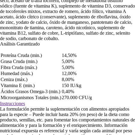
seco, acetato de d-alfa tocoferil, complejo de menadiona bisulfito
sódico (fuente de vitamina K), suplemento de vitamina D3, conservado
de tocoferoles mixtos, extracto de romero, ácido fólico, vitamina A
acetato, ácido cítrico (conservante), suplemento de riboflavina, óxido
de zinc, yodato de calcio, óxido de manganeso, pantotenato de calcio,
mononitrato de tiamina, caroteno, ácido nicotínico, suplemento de
vitamina B12, sulfato de cobre, L-triptófano, sulfato de zinc, selenito
de sodio, carbonato de cobalto.
Análisis Garantizado
Proteína Cruda (min.)
14,50%
Grasa Cruda (min.)
5,00%
Fibra Cruda (máx.)
5,00%
Humedad (máx.)
12,00%
Ceniza (máx.)
8,00%
Vitamina E (min.)
150 IU/kg
Ácidos Grasos Omega-3 (min.)
0,40%
Microorganismos Totales (min.)
270.000 CFU/g
Instrucciones
La formulación permite la suplementación con alimentos apropiados
para la especie – Puede incluir hasta 20% (en peso) de la dieta como
producto, semillas, etc. para fomentar los comportamientos naturales de
alimentación y para la formación y el enriquecimiento. Información
nutricional expuesta es referencial y varía según cada animal por peso