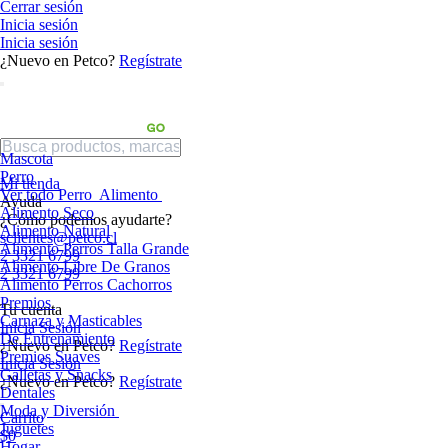
Cerrar sesión
Inicia sesión
Inicia sesión
¿Nuevo en Petco?
Regístrate
Mascota
Perro
Mi tienda
Ver todo Perro
Alimento
Ayuda
Alimento Seco
¿Cómo podemos ayudarte?
Alimento Natural
sclientes@petco.cl
Alimento Perros Talla Grande
2 3321 6799
Alimento Libre De Granos
2 3321 6799
Alimento Perros Cachorros
Premios
Tu cuenta
Carnaza y Masticables
Inicia Sesión
De Entrenamiento
¿Nuevo en Petco?
Regístrate
Premios Suaves
Inicia Sesión
Galletas y Snacks
¿Nuevo en Petco?
Regístrate
Dentales
Moda y Diversión
Carrito
Juguetes
$0
Hogar