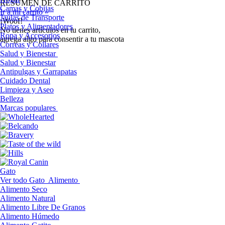
RESUMEN DE CARRITO
Camas y Cobijas
Ir a mi carrito »
Jaulas de Transporte
¡Woof!
Platos y Alimentadores
No tíenes artículos en tu carrito,
Ropa y Accesorios
agrega algo para consentir a tu mascota
Correas y Collares
Salud y Bienestar
Salud y Bienestar
Antipulgas y Garrapatas
Cuidado Dental
Limpieza y Aseo
Belleza
Marcas populares
Gato
Ver todo Gato
Alimento
Alimento Seco
Alimento Natural
Alimento Libre De Granos
Alimento Húmedo