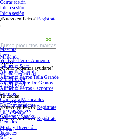
Cerrar sesión
Inicia sesión
Inicia sesión
¿Nuevo en Petco?
Regístrate
Mascota
Perro
Mi tienda
Ver todo Perro
Alimento
Ayuda
Alimento Seco
¿Cómo podemos ayudarte?
Alimento Natural
sclientes@petco.cl
Alimento Perros Talla Grande
2 3321 6799
Alimento Libre De Granos
2 3321 6799
Alimento Perros Cachorros
Premios
Tu cuenta
Carnaza y Masticables
Inicia Sesión
De Entrenamiento
¿Nuevo en Petco?
Regístrate
Premios Suaves
Inicia Sesión
Galletas y Snacks
¿Nuevo en Petco?
Regístrate
Dentales
Moda y Diversión
Carrito
Juguetes
$0
Hogar