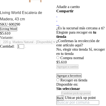
Añadir a carrito
Compartir
Living World Escalera de
Madera, 43 cm
SKU
600290
¿Es la sucursal más cercana a ti?
Living Word
Elegiste para recoger en
tu
$5.610
tienda
Variante:
¿Confirmas la recolección de
este artículo aquí?
Cantidad:
No, elegir otra tienda
Sí, recoger
en tu tienda
Compra normal
$5.610
Agregar a carrito
Agregar a favoritos
Recoger en tienda
Disponible en:
Sin seleccionar
Cambiar pick up point
Ubicar pick up point
Back