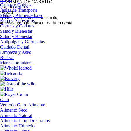
RESUMEN DE CARRITO
Camas y Cobijas
Ir a mi carrito »
Jaulas de Transporte
¡Woof!
Platos y Alimentadores
No tíenes artículos en tu carrito,
Ropa y Accesorios
agrega algo para consentir a tu mascota
Correas y Collares
Salud y Bienestar
Salud y Bienestar
Antipulgas y Garrapatas
Cuidado Dental
Limpieza y Aseo
Belleza
Marcas populares
Gato
Ver todo Gato
Alimento
Alimento Seco
Alimento Natural
Alimento Libre De Granos
Alimento Húmedo