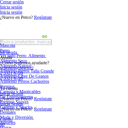
Cerrar sesión
Inicia sesión
Inicia sesión
¿Nuevo en Petco?
Regístrate
Mascota
Perro
Mi tienda
Ver todo Perro
Alimento
Ayuda
Alimento Seco
¿Cómo podemos ayudarte?
Alimento Natural
sclientes@petco.cl
Alimento Perros Talla Grande
2 3321 6799
Alimento Libre De Granos
2 3321 6799
Alimento Perros Cachorros
Premios
Tu cuenta
Carnaza y Masticables
Inicia Sesión
De Entrenamiento
¿Nuevo en Petco?
Regístrate
Premios Suaves
Inicia Sesión
Galletas y Snacks
¿Nuevo en Petco?
Regístrate
Dentales
Moda y Diversión
Carrito
Juguetes
$0
Hogar