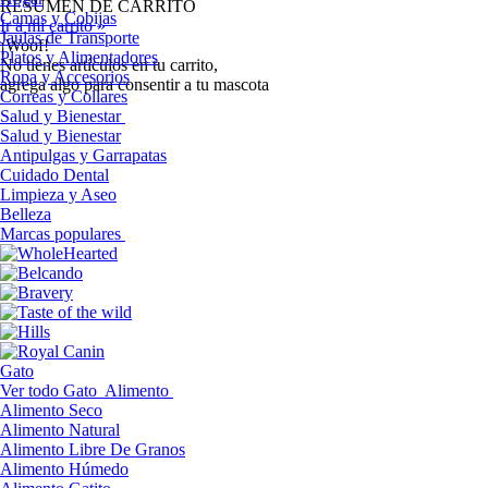
RESUMEN DE CARRITO
Camas y Cobijas
Ir a mi carrito »
Jaulas de Transporte
¡Woof!
Platos y Alimentadores
No tíenes artículos en tu carrito,
Ropa y Accesorios
agrega algo para consentir a tu mascota
Correas y Collares
Salud y Bienestar
Salud y Bienestar
Antipulgas y Garrapatas
Cuidado Dental
Limpieza y Aseo
Belleza
Marcas populares
Gato
Ver todo Gato
Alimento
Alimento Seco
Alimento Natural
Alimento Libre De Granos
Alimento Húmedo