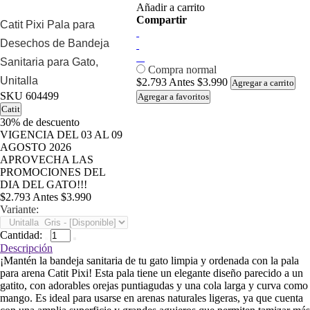
Añadir a carrito
Compartir
Catit Pixi Pala para
Desechos de Bandeja
Sanitaria para Gato,
Compra normal
Unitalla
$2.793
Antes
$3.990
Agregar a carrito
SKU
604499
Agregar a favoritos
Catit
30%
de descuento
VIGENCIA DEL 03 AL 09
AGOSTO 2026
APROVECHA LAS
PROMOCIONES DEL
DIA DEL GATO!!!
$2.793
Antes
$3.990
Variante:
Cantidad:
Descripción
¡Mantén la bandeja sanitaria de tu gato limpia y ordenada con la pala
para arena Catit Pixi! Esta pala tiene un elegante diseño parecido a un
gatito, con adorables orejas puntiagudas y una cola larga y curva como
mango. Es ideal para usarse en arenas naturales ligeras, ya que cuenta