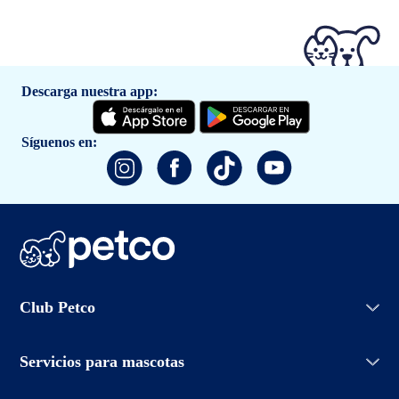
Descarga nuestra app:
Síguenos en:
Iniciar sesión
Club Petco
Crear cuenta
Entrenamiento
Conoce Club Petco
Grooming Salon
Servicios para mascotas
Promociones
Adopciones
Aviso de privacidad