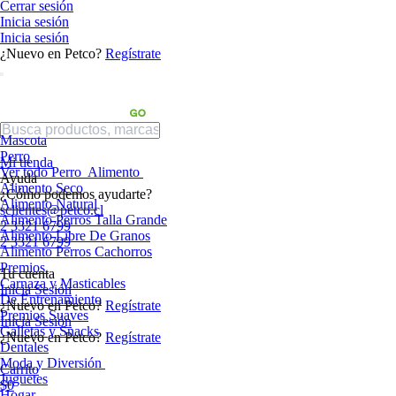
Cerrar sesión
Inicia sesión
Inicia sesión
¿Nuevo en Petco?
Regístrate
Mascota
Perro
Mi tienda
Ver todo Perro
Alimento
Ayuda
Alimento Seco
¿Cómo podemos ayudarte?
Alimento Natural
sclientes@petco.cl
Alimento Perros Talla Grande
2 3321 6799
Alimento Libre De Granos
2 3321 6799
Alimento Perros Cachorros
Premios
Tu cuenta
Carnaza y Masticables
Inicia Sesión
De Entrenamiento
¿Nuevo en Petco?
Regístrate
Premios Suaves
Inicia Sesión
Galletas y Snacks
¿Nuevo en Petco?
Regístrate
Dentales
Moda y Diversión
Carrito
Juguetes
$0
Hogar