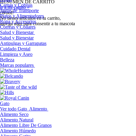
RESUMEN DE CARRITO
Camas y Cobijas
Ir a mi carrito »
Jaulas de Transporte
¡Woof!
Platos y Alimentadores
No tíenes artículos en tu carrito,
Ropa y Accesorios
agrega algo para consentir a tu mascota
Correas y Collares
Salud y Bienestar
Salud y Bienestar
Antipulgas y Garrapatas
Cuidado Dental
Limpieza y Aseo
Belleza
Marcas populares
Gato
Ver todo Gato
Alimento
Alimento Seco
Alimento Natural
Alimento Libre De Granos
Alimento Húmedo