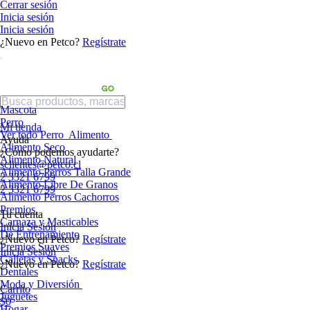
Cerrar sesión
Inicia sesión
Inicia sesión
¿Nuevo en Petco?
Regístrate
Mascota
Perro
Mi tienda
Ver todo Perro
Alimento
Ayuda
Alimento Seco
¿Cómo podemos ayudarte?
Alimento Natural
sclientes@petco.cl
Alimento Perros Talla Grande
2 3321 6799
Alimento Libre De Granos
2 3321 6799
Alimento Perros Cachorros
Premios
Tu cuenta
Carnaza y Masticables
Inicia Sesión
De Entrenamiento
¿Nuevo en Petco?
Regístrate
Premios Suaves
Inicia Sesión
Galletas y Snacks
¿Nuevo en Petco?
Regístrate
Dentales
Moda y Diversión
Carrito
Juguetes
$0
Hogar