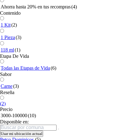
Ahorra hasta 20% en tus recompras
(4)
Contenido
1 Kit
(2)
1 Pieza
(3)
118 ml
(1)
Etapa De Vida
Todas las Etapas de Vida
(6)
Sabor
Carne
(3)
Reseña
(2)
Precio
3000-100000
(10)
Disponible en:
Buscar
Usar mi ubicación actual
Petco Dominicos
(5)