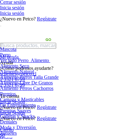
Cerrar sesión
Inicia sesión
Inicia sesión
¿Nuevo en Petco?
Regístrate
Mascota
Perro
Mi tienda
Ver todo Perro
Alimento
Ayuda
Alimento Seco
¿Cómo podemos ayudarte?
Alimento Natural
sclientes@petco.cl
Alimento Perros Talla Grande
2 3321 6799
Alimento Libre De Granos
2 3321 6799
Alimento Perros Cachorros
Premios
Tu cuenta
Carnaza y Masticables
Inicia Sesión
De Entrenamiento
¿Nuevo en Petco?
Regístrate
Premios Suaves
Inicia Sesión
Galletas y Snacks
¿Nuevo en Petco?
Regístrate
Dentales
Moda y Diversión
Carrito
Juguetes
$0
Hogar