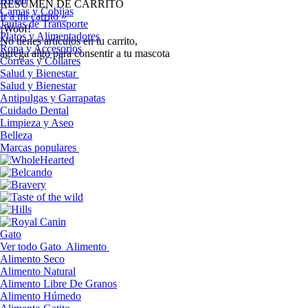
RESUMEN DE CARRITO
Camas y Cobijas
Ir a mi carrito »
Jaulas de Transporte
¡Woof!
Platos y Alimentadores
No tíenes artículos en tu carrito,
Ropa y Accesorios
agrega algo para consentir a tu mascota
Correas y Collares
Salud y Bienestar
Salud y Bienestar
Antipulgas y Garrapatas
Cuidado Dental
Limpieza y Aseo
Belleza
Marcas populares
Gato
Ver todo Gato
Alimento
Alimento Seco
Alimento Natural
Alimento Libre De Granos
Alimento Húmedo