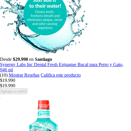
Desde
$29.990
en
Santiago
Synergy Labs Inc Dental Fresh Enjuague Bucal para Perro y Gato,
946 ml
(10)
Mostrar Reseñas
Califica este producto
$19.990
$19.990
Agregar a carrito