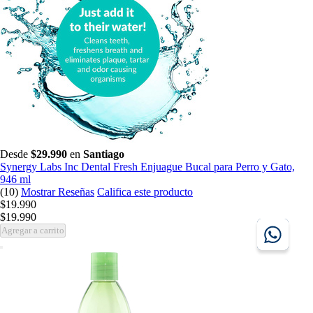
Desde
$29.990
en
Santiago
Synergy Labs Inc Dental Fresh Enjuague Bucal para Perro y Gato,
946 ml
(10)
Mostrar Reseñas
Califica este producto
$19.990
$19.990
Agregar a carrito