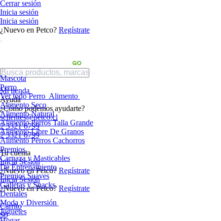
Cerrar sesión
Inicia sesión
Inicia sesión
¿Nuevo en Petco?
Regístrate
Mascota
Perro
Mi tienda
Ver todo Perro
Alimento
Ayuda
Alimento Seco
¿Cómo podemos ayudarte?
Alimento Natural
sclientes@petco.cl
Alimento Perros Talla Grande
2 3321 6799
Alimento Libre De Granos
2 3321 6799
Alimento Perros Cachorros
Premios
Tu cuenta
Carnaza y Masticables
Inicia Sesión
De Entrenamiento
¿Nuevo en Petco?
Regístrate
Premios Suaves
Inicia Sesión
Galletas y Snacks
¿Nuevo en Petco?
Regístrate
Dentales
Moda y Diversión
Carrito
Juguetes
$0
Hogar