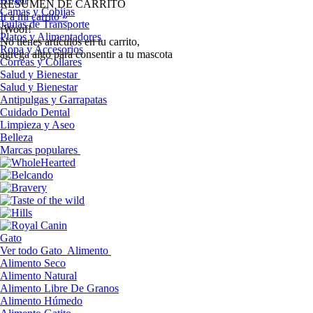
RESUMEN DE CARRITO
Camas y Cobijas
Ir a mi carrito »
Jaulas de Transporte
¡Woof!
Platos y Alimentadores
No tíenes artículos en tu carrito,
Ropa y Accesorios
agrega algo para consentir a tu mascota
Correas y Collares
Salud y Bienestar
Salud y Bienestar
Antipulgas y Garrapatas
Cuidado Dental
Limpieza y Aseo
Belleza
Marcas populares
Gato
Ver todo Gato
Alimento
Alimento Seco
Alimento Natural
Alimento Libre De Granos
Alimento Húmedo