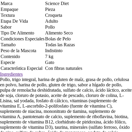
Marca
Science Diet
Empaque
Pieza
Textura
Croqueta
Etapa De Vida
Adulto
Sabor
Pollo
Tipo De Alimento
Alimento Seco
Condiciones Especiales
Bolas de Pelo
Tamaño
Todas las Razas
Peso de la Mascota
Indistinto
Contenido
7 kg
Especie
Gato
Característica Especial
Con fibras naturales
Ingredientes
Pollo, trigo integral, harina de gluten de maíz, grasa de pollo, celulosa
en polvo, harina de pollo, gluten de trigo, sabor a hígado de pollo,
pulpa de remolacha deshidratada, sulfato de calcio, ácido láctico, aceite
de soja, cloruro de potasio, aceite de pescado, cloruro de colina, L-
Lisina, sal yodada, fosfato di cálcico, vitaminas (suplemento de
vitamina E, L-ascorbilo-2-polifosfato (fuente de vitamina C),
suplemento de niacina, mononitrato de tiamina, suplemento de
vitamina A, pantotenato de calcio, suplemento de riboflavina, biotina,
suplemento de vitamina B12, clorhidrato de piridoxina, ácido fólico,
suplemento de vitamina D3), taurina, minerales (sulfato ferroso, óxido