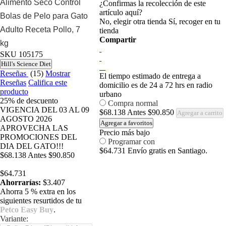
Alimento Seco Control
¿Confirmas la recolección de este
artículo aquí?
Bolas de Pelo para Gato
No, elegir otra tienda
Sí, recoger en tu
Adulto Receta Pollo, 7
tienda
Compartir
kg
SKU
105175
Hill's Science Diet
Reseñas
(15)
Mostrar
El tiempo estimado de entrega a
Reseñas
Califica este
domicilio es de 24 a 72 hrs en radio
producto
urbano
25%
de descuento
Compra normal
VIGENCIA DEL 03 AL 09
$68.138
Antes
$90.850
Agregar a carrito
AGOSTO 2026
Agregar a favoritos
APROVECHA LAS
Precio más bajo
PROMOCIONES DEL
Programar con
DIA DEL GATO!!!
$64.731
Envío gratis en Santiago.
$68.138
Antes
$90.850
$64.731
Ahorrarías:
$3.407
Ahorra 5 % extra en los
siguientes resurtidos de tu
Petco Easy Buy
.
Variante: