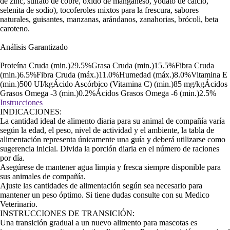
de zinc, sulfato de cobre, óxido de manganeso, yodato de calcio,
selenita de sodio), tocoferoles mixtos para la frescura, sabores
naturales, guisantes, manzanas, arándanos, zanahorias, brócoli, beta
caroteno.
Análisis Garantizado
Proteína Cruda (min.)29.5%Grasa Cruda (min.)15.5%Fibra Cruda
(min.)6.5%Fibra Cruda (máx.)11.0%Humedad (máx.)8.0%Vitamina E
(min.)500 UI/kgÁcido Ascórbico (Vitamina C) (min.)85 mg/kgÁcidos
Grasos Omega -3 (min.)0.2%Ácidos Grasos Omega -6 (min.)2.5%
Instrucciones
INDICACIONES:
La cantidad ideal de alimento diaria para su animal de compañía varía
según la edad, el peso, nivel de actividad y el ambiente, la tabla de
alimentación representa únicamente una guía y deberá utilizarse como
sugerencia inicial. Divida la porción diaria en el número de raciones
por día.
Asegúrese de mantener agua limpia y fresca siempre disponible para
sus animales de compañía.
Ajuste las cantidades de alimentación según sea necesario para
mantener un peso óptimo. Si tiene dudas consulte con su Medico
Veterinario.
INSTRUCCIONES DE TRANSICIÓN:
Una transición gradual a un nuevo alimento para mascotas es