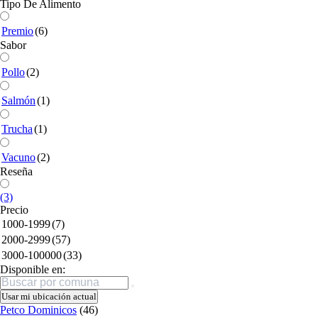
Tipo De Alimento
Premio
(6)
Sabor
Pollo
(2)
Salmón
(1)
Trucha
(1)
Vacuno
(2)
Reseña
(3)
Precio
1000-1999
(7)
2000-2999
(57)
3000-100000
(33)
Disponible en:
Buscar
Usar mi ubicación actual
Petco Dominicos
(46)