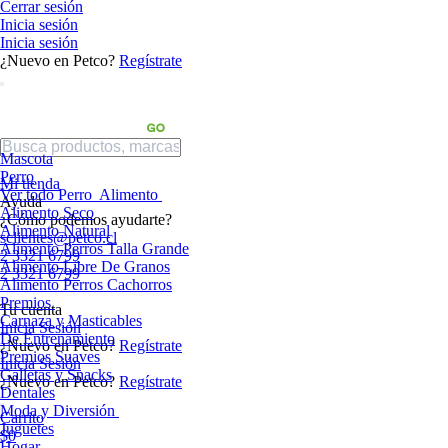
Cerrar sesión
Inicia sesión
Inicia sesión
¿Nuevo en Petco?
Regístrate
Mascota
Perro
Mi tienda
Ver todo Perro
Alimento
Ayuda
Alimento Seco
¿Cómo podemos ayudarte?
Alimento Natural
sclientes@petco.cl
Alimento Perros Talla Grande
2 3321 6799
Alimento Libre De Granos
2 3321 6799
Alimento Perros Cachorros
Premios
Tu cuenta
Carnaza y Masticables
Inicia Sesión
De Entrenamiento
¿Nuevo en Petco?
Regístrate
Premios Suaves
Inicia Sesión
Galletas y Snacks
¿Nuevo en Petco?
Regístrate
Dentales
Moda y Diversión
Carrito
Juguetes
$0
Hogar