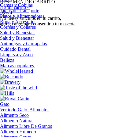
RESUMEN DE CARRITO
Camas y Cobijas
Ir a mi carrito »
Jaulas de Transporte
¡Woof!
Platos y Alimentadores
No tíenes artículos en tu carrito,
Ropa y Accesorios
agrega algo para consentir a tu mascota
Correas y Collares
Salud y Bienestar
Salud y Bienestar
Antipulgas y Garrapatas
Cuidado Dental
Limpieza y Aseo
Belleza
Marcas populares
Gato
Ver todo Gato
Alimento
Alimento Seco
Alimento Natural
Alimento Libre De Granos
Alimento Húmedo