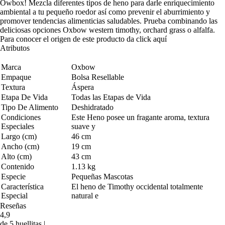
Owbox! Mezcla diferentes tipos de heno para darle enriquecimiento
ambiental a tu pequeño roedor así como prevenir el aburrimiento y
promover tendencias alimenticias saludables. Prueba combinando las
deliciosas opciones Oxbow western timothy, orchard grass o alfalfa.
Para conocer el origen de este producto da click
aquí
Atributos
Marca
Oxbow
Empaque
Bolsa Resellable
Textura
Áspera
Etapa De Vida
Todas las Etapas de Vida
Tipo De Alimento
Deshidratado
Condiciones
Este Heno posee un fragante aroma, textura
Especiales
suave y
Largo (cm)
46 cm
Ancho (cm)
19 cm
Alto (cm)
43 cm
Contenido
1.13 kg
Especie
Pequeñas Mascotas
Característica
El heno de Timothy occidental totalmente
Especial
natural e
Reseñas
4,9
de 5 huellitas |