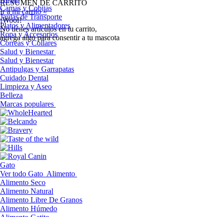
RESUMEN DE CARRITO
Camas y Cobijas
Ir a mi carrito »
Jaulas de Transporte
¡Woof!
Platos y Alimentadores
No tíenes artículos en tu carrito,
Ropa y Accesorios
agrega algo para consentir a tu mascota
Correas y Collares
Salud y Bienestar
Salud y Bienestar
Antipulgas y Garrapatas
Cuidado Dental
Limpieza y Aseo
Belleza
Marcas populares
Gato
Ver todo Gato
Alimento
Alimento Seco
Alimento Natural
Alimento Libre De Granos
Alimento Húmedo