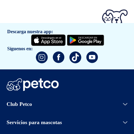
Descarga nuestra app:
Síguenos en:
Iniciar sesión
Club Petco
Crear cuenta
Entrenamiento
Conoce Club Petco
Grooming Salon
Servicios para mascotas
Promociones
Adopciones