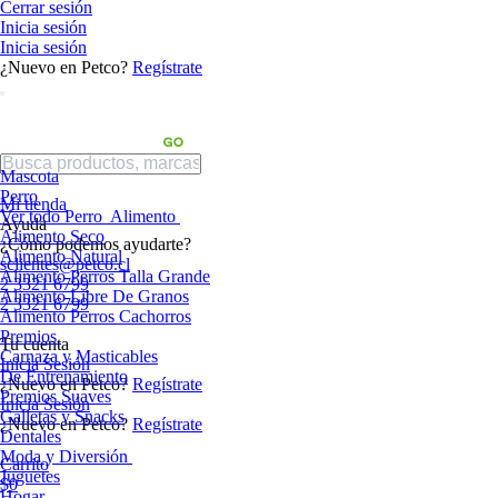
Cerrar sesión
Inicia sesión
Inicia sesión
¿Nuevo en Petco?
Regístrate
Mascota
Perro
Mi tienda
Ver todo Perro
Alimento
Ayuda
Alimento Seco
¿Cómo podemos ayudarte?
Alimento Natural
sclientes@petco.cl
Alimento Perros Talla Grande
2 3321 6799
Alimento Libre De Granos
2 3321 6799
Alimento Perros Cachorros
Premios
Tu cuenta
Carnaza y Masticables
Inicia Sesión
De Entrenamiento
¿Nuevo en Petco?
Regístrate
Premios Suaves
Inicia Sesión
Galletas y Snacks
¿Nuevo en Petco?
Regístrate
Dentales
Moda y Diversión
Carrito
Juguetes
$0
Hogar