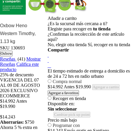
Añadir a carrito
¿Es la sucursal más cercana a ti?
Oxbow Heno
Elegiste para recoger en
tu tienda
Western Timothy,
¿Confirmas la recolección de este artículo
aquí?
1.13 kg
No, elegir otra tienda
Sí, recoger en tu tienda
SKU
130693
Compartir
Oxbow
Reseñas
(41)
Mostrar
Reseñas
Califica este
producto
El tiempo estimado de entrega a domicilio es
25%
de descuento
de 24 a 72 hrs en radio urbano
VIGENCIA DEL 07
Compra normal
AL 09 DE AGOSTO
$14.992
Antes
$19.990
Agregar a carrito
2026 EXCLUSIVO
Agregar a favoritos
ECOMMERCE
Recoger en tienda
$14.992
Antes
Disponible en:
$19.990
Sin seleccionar
Cambiar pick up point
$14.243
Precio más bajo
Ahorrarías:
$750
Programar con
Ahorra 5 % extra en
$14.243
Envío gratis en Santiago.