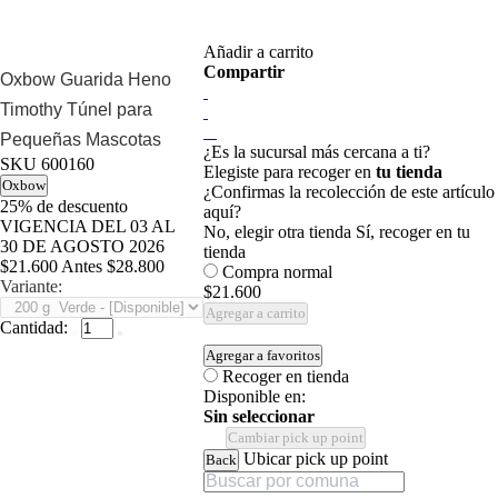
Añadir a carrito
Compartir
Oxbow Guarida Heno
Timothy Túnel para
Pequeñas Mascotas
¿Es la sucursal más cercana a ti?
SKU
600160
Elegiste para recoger en
tu tienda
Oxbow
¿Confirmas la recolección de este artículo
25%
de descuento
aquí?
VIGENCIA DEL 03 AL
No, elegir otra tienda
Sí, recoger en tu
30 DE AGOSTO 2026
tienda
$21.600
Antes
$28.800
Compra normal
Variante:
$21.600
Agregar a carrito
Cantidad:
Agregar a favoritos
Recoger en tienda
Disponible en:
Sin seleccionar
Cambiar pick up point
Ubicar pick up point
Back