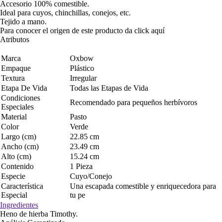
Accesorio 100% comestible.
Ideal para cuyos, chinchillas, conejos, etc.
Tejido a mano.
Para conocer el origen de este producto da click
aquí
Atributos
Marca
Oxbow
Empaque
Plástico
Textura
Irregular
Etapa De Vida
Todas las Etapas de Vida
Condiciones
Recomendado para pequeños herbívoros
Especiales
Material
Pasto
Color
Verde
Largo (cm)
22.85 cm
Ancho (cm)
23.49 cm
Alto (cm)
15.24 cm
Contenido
1 Pieza
Especie
Cuyo/Conejo
Característica
Una escapada comestible y enriquecedora para
Especial
tu pe
Ingredientes
Heno de hierba Timothy.