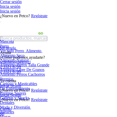
Cerrar sesión
Inicia sesión
Inicia sesión
¿Nuevo en Petco?
Regístrate
Mascota
Perro
Mi tienda
Ver todo Perro
Alimento
Ayuda
Alimento Seco
¿Cómo podemos ayudarte?
Alimento Natural
sclientes@petco.cl
Alimento Perros Talla Grande
2 3321 6799
Alimento Libre De Granos
2 3321 6799
Alimento Perros Cachorros
Premios
Tu cuenta
Carnaza y Masticables
Inicia Sesión
De Entrenamiento
¿Nuevo en Petco?
Regístrate
Premios Suaves
Inicia Sesión
Galletas y Snacks
¿Nuevo en Petco?
Regístrate
Dentales
Moda y Diversión
Carrito
Juguetes
$0
Hogar