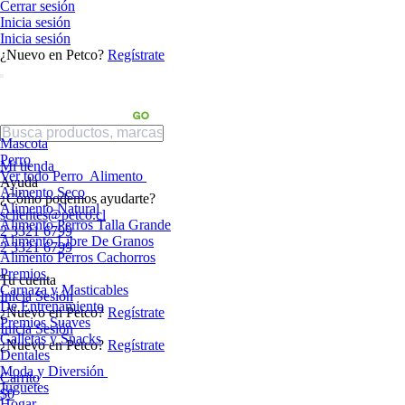
Cerrar sesión
Inicia sesión
Inicia sesión
¿Nuevo en Petco?
Regístrate
Mascota
Perro
Mi tienda
Ver todo Perro
Alimento
Ayuda
Alimento Seco
¿Cómo podemos ayudarte?
Alimento Natural
sclientes@petco.cl
Alimento Perros Talla Grande
2 3321 6799
Alimento Libre De Granos
2 3321 6799
Alimento Perros Cachorros
Premios
Tu cuenta
Carnaza y Masticables
Inicia Sesión
De Entrenamiento
¿Nuevo en Petco?
Regístrate
Premios Suaves
Inicia Sesión
Galletas y Snacks
¿Nuevo en Petco?
Regístrate
Dentales
Moda y Diversión
Carrito
Juguetes
$0
Hogar