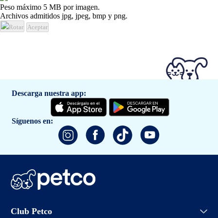
Peso máximo 5 MB por imagen.
Archivos admitidos jpg, jpeg, bmp y png.
Rotar
Aceptar
Descarga nuestra app:
Síguenos en:
Iniciar sesión
Club Petco