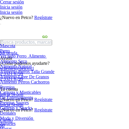
Cerrar sesión
Inicia sesión
Inicia sesión
¿Nuevo en Petco?
Regístrate
Mascota
Perro
Mi tienda
Ver todo Perro
Alimento
Ayuda
Alimento Seco
¿Cómo podemos ayudarte?
Alimento Natural
sclientes@petco.cl
Alimento Perros Talla Grande
2 3321 6799
Alimento Libre De Granos
2 3321 6799
Alimento Perros Cachorros
Premios
Tu cuenta
Carnaza y Masticables
Inicia Sesión
De Entrenamiento
¿Nuevo en Petco?
Regístrate
Premios Suaves
Inicia Sesión
Galletas y Snacks
¿Nuevo en Petco?
Regístrate
Dentales
Moda y Diversión
Carrito
Juguetes
$0
Hogar