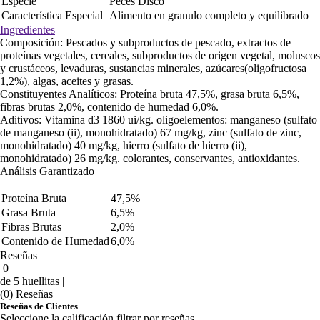
Especie
Peces Disco
Característica Especial
Alimento en granulo completo y equilibrado
Ingredientes
Composición: Pescados y subproductos de pescado, extractos de
proteínas vegetales, cereales, subproductos de origen vegetal, moluscos
y crustáceos, levaduras, sustancias minerales, azúcares(oligofructosa
1,2%), algas, aceites y grasas.
Constituyentes Analíticos: Proteína bruta 47,5%, grasa bruta 6,5%,
fibras brutas 2,0%, contenido de humedad 6,0%.
Aditivos: Vitamina d3 1860 ui/kg. oligoelementos: manganeso (sulfato
de manganeso (ii), monohidratado) 67 mg/kg, zinc (sulfato de zinc,
monohidratado) 40 mg/kg, hierro (sulfato de hierro (ii),
monohidratado) 26 mg/kg. colorantes, conservantes, antioxidantes.
Análisis Garantizado
Proteína Bruta
47,5%
Grasa Bruta
6,5%
Fibras Brutas
2,0%
Contenido de Humedad
6,0%
Reseñas
0
de 5 huellitas |
(0) Reseñas
Reseñas de Clientes
Seleccione la calificación filtrar por reseñas