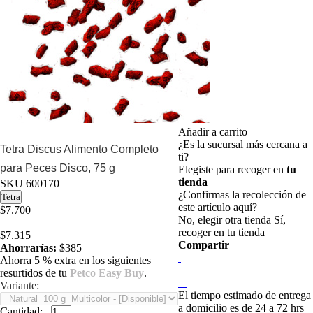
Añadir a carrito
¿Es la sucursal más cercana a
Tetra Discus Alimento Completo
ti?
para Peces Disco, 75 g
Elegiste para recoger en
tu
tienda
SKU
600170
¿Confirmas la recolección de
Tetra
este artículo aquí?
$7.700
No, elegir otra tienda
Sí,
recoger en tu tienda
$7.315
Compartir
Ahorrarías:
$385
Ahorra 5 % extra en los siguientes
resurtidos de tu
Petco Easy Buy
.
Variante:
El tiempo estimado de entrega
a domicilio es de 24 a 72 hrs
Cantidad: