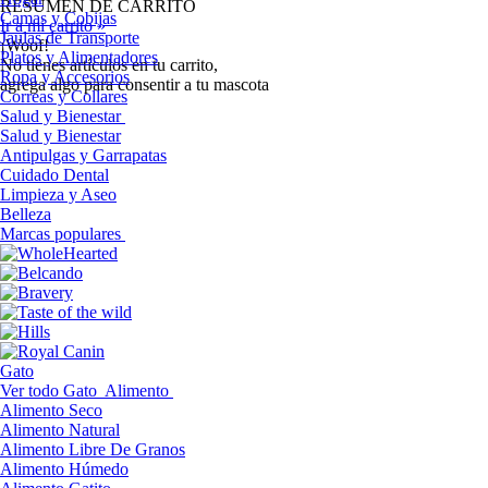
RESUMEN DE CARRITO
Camas y Cobijas
Ir a mi carrito »
Jaulas de Transporte
¡Woof!
Platos y Alimentadores
No tíenes artículos en tu carrito,
Ropa y Accesorios
agrega algo para consentir a tu mascota
Correas y Collares
Salud y Bienestar
Salud y Bienestar
Antipulgas y Garrapatas
Cuidado Dental
Limpieza y Aseo
Belleza
Marcas populares
Gato
Ver todo Gato
Alimento
Alimento Seco
Alimento Natural
Alimento Libre De Granos
Alimento Húmedo