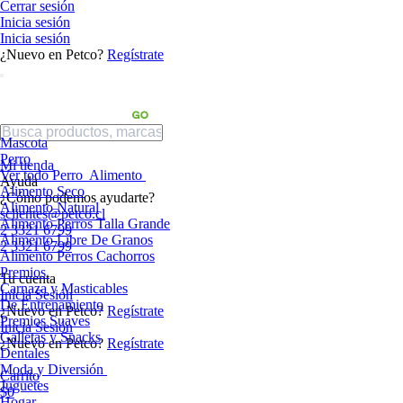
Cerrar sesión
Inicia sesión
Inicia sesión
¿Nuevo en Petco?
Regístrate
Mascota
Perro
Mi tienda
Ver todo Perro
Alimento
Ayuda
Alimento Seco
¿Cómo podemos ayudarte?
Alimento Natural
sclientes@petco.cl
Alimento Perros Talla Grande
2 3321 6799
Alimento Libre De Granos
2 3321 6799
Alimento Perros Cachorros
Premios
Tu cuenta
Carnaza y Masticables
Inicia Sesión
De Entrenamiento
¿Nuevo en Petco?
Regístrate
Premios Suaves
Inicia Sesión
Galletas y Snacks
¿Nuevo en Petco?
Regístrate
Dentales
Moda y Diversión
Carrito
Juguetes
$0
Hogar