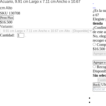
Acuario, 9.91 cm Largo x 7.11 cm Ancho x 10.67
cm Alto
¿Es la s
SKU
130708
a ti?
Penn Plax
Elegiste
$16.500
tienda
Variante:
¿Confirm
de este a
Cantidad:
No, elegi
recoger e
Compr
$16.500
Agregar a 
Agregar a
Recog
Disponib
Sin sele
Cambi
Ubi
Back