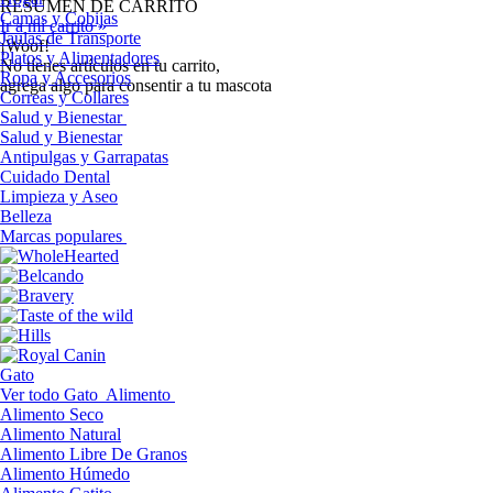
RESUMEN DE CARRITO
Camas y Cobijas
Ir a mi carrito »
Jaulas de Transporte
¡Woof!
Platos y Alimentadores
No tíenes artículos en tu carrito,
Ropa y Accesorios
agrega algo para consentir a tu mascota
Correas y Collares
Salud y Bienestar
Salud y Bienestar
Antipulgas y Garrapatas
Cuidado Dental
Limpieza y Aseo
Belleza
Marcas populares
Gato
Ver todo Gato
Alimento
Alimento Seco
Alimento Natural
Alimento Libre De Granos
Alimento Húmedo