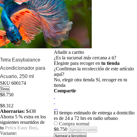
Añadir a carrito
¿Es la sucursal más cercana a ti?
Tetra Easybalance
Elegiste para recoger en
tu tienda
Acondicionador para
¿Confirmas la recolección de este artículo
aquí?
Acuario, 250 ml
No, elegir otra tienda
Sí, recoger en tu
SKU
600174
tienda
Tetra
Compartir
$8.750
$8.312
Ahorrarías:
$438
El tiempo estimado de entrega a domicilio
Ahorra 5 % extra en los
es de 24 a 72 hrs en radio urbano
siguientes resurtidos de
Compra normal
tu
Petco Easy Buy
.
$8.750
Agregar a carrito
Variante:
Agregar a favoritos