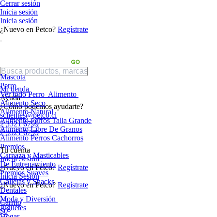
Cerrar sesión
Inicia sesión
Inicia sesión
¿Nuevo en Petco?
Regístrate
Mascota
Perro
Mi tienda
Ver todo Perro
Alimento
Ayuda
Alimento Seco
¿Cómo podemos ayudarte?
Alimento Natural
sclientes@petco.cl
Alimento Perros Talla Grande
2 3321 6799
Alimento Libre De Granos
2 3321 6799
Alimento Perros Cachorros
Premios
Tu cuenta
Carnaza y Masticables
Inicia Sesión
De Entrenamiento
¿Nuevo en Petco?
Regístrate
Premios Suaves
Inicia Sesión
Galletas y Snacks
¿Nuevo en Petco?
Regístrate
Dentales
Moda y Diversión
Carrito
Juguetes
$0
Hogar