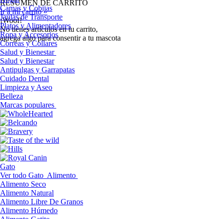
RESUMEN DE CARRITO
Camas y Cobijas
Ir a mi carrito »
Jaulas de Transporte
¡Woof!
Platos y Alimentadores
No tíenes artículos en tu carrito,
Ropa y Accesorios
agrega algo para consentir a tu mascota
Correas y Collares
Salud y Bienestar
Salud y Bienestar
Antipulgas y Garrapatas
Cuidado Dental
Limpieza y Aseo
Belleza
Marcas populares
Gato
Ver todo Gato
Alimento
Alimento Seco
Alimento Natural
Alimento Libre De Granos
Alimento Húmedo