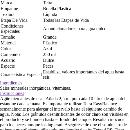
Marca
Tetra
Empaque
Botella Plástica
Textura
Líquida
Etapa De Vida
Todas las Etapas de Vida
Condiciones
Acondicionadores para agua dulce
Especiales
Tamaño
Grande
Material
Plástico
Color
Azul
Contenido
250 ml
Acuario
Dulce
Especie
Peces
Estabiliza valores importantes del agua hasta
Característica Especial
seis
Ingredientes
Sales minerales inorgánicas, vitaminas.
Instrucciones
Agite bien antes de usar. Añada 2,5 ml por cada 10 litros de agua del
estanque cada semana. Es importante utilizar Tetra EasyBalance
semanalmente para alargar el intervalo hasta el siguiente cambio de
agua. Nota: Los gránulos desnitrificantes de color claro son visibles en
el producto y se hunden hasta el fondo del tanque. Resultan inocuos
para los peces aunque los ingieran. Asegúrese de que el suministro de
oxígeno es suficiente utilizando una bomba de aire Tetra APS. Tetra