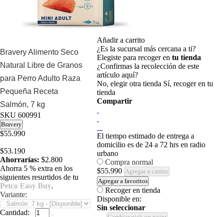
Añadir a carrito
¿Es la sucursal más cercana a ti?
Bravery Alimento Seco
Elegiste para recoger en
tu tienda
Natural Libre de Granos
¿Confirmas la recolección de este
artículo aquí?
para Perro Adulto Raza
No, elegir otra tienda
Sí, recoger en tu
Pequeña Receta
tienda
Compartir
Salmón, 7 kg
SKU
600991
Bravery
$55.990
El tiempo estimado de entrega a
domicilio es de 24 a 72 hrs en radio
$53.190
urbano
Ahorrarías:
$2.800
Compra normal
Ahorra 5 % extra en los
$55.990
Agregar a carrito
siguientes resurtidos de tu
Agregar a favoritos
Petco Easy Buy
.
Recoger en tienda
Variante:
Disponible en:
Sin seleccionar
Cantidad:
Cambiar pick up point