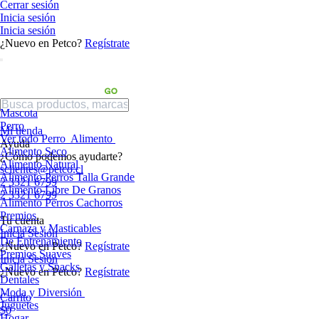
Cerrar sesión
Inicia sesión
Inicia sesión
¿Nuevo en Petco?
Regístrate
Mascota
Perro
Mi tienda
Ver todo Perro
Alimento
Ayuda
Alimento Seco
¿Cómo podemos ayudarte?
Alimento Natural
sclientes@petco.cl
Alimento Perros Talla Grande
2 3321 6799
Alimento Libre De Granos
2 3321 6799
Alimento Perros Cachorros
Premios
Tu cuenta
Carnaza y Masticables
Inicia Sesión
De Entrenamiento
¿Nuevo en Petco?
Regístrate
Premios Suaves
Inicia Sesión
Galletas y Snacks
¿Nuevo en Petco?
Regístrate
Dentales
Moda y Diversión
Carrito
Juguetes
$0
Hogar