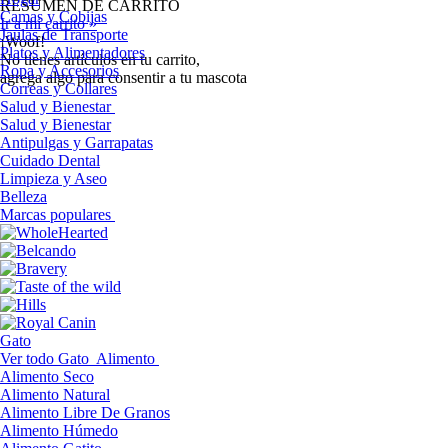
RESUMEN DE CARRITO
Camas y Cobijas
Ir a mi carrito »
Jaulas de Transporte
¡Woof!
Platos y Alimentadores
No tíenes artículos en tu carrito,
Ropa y Accesorios
agrega algo para consentir a tu mascota
Correas y Collares
Salud y Bienestar
Salud y Bienestar
Antipulgas y Garrapatas
Cuidado Dental
Limpieza y Aseo
Belleza
Marcas populares
Gato
Ver todo Gato
Alimento
Alimento Seco
Alimento Natural
Alimento Libre De Granos
Alimento Húmedo