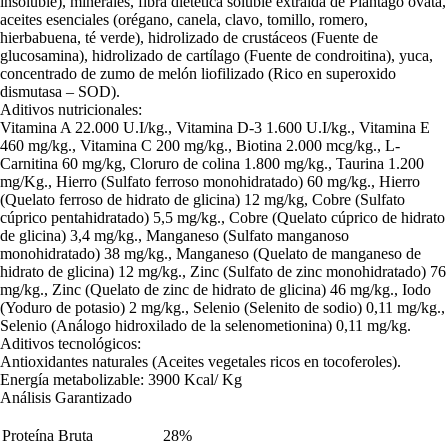
insoluble), minerales, fibra dietética soluble extraída de Plantago ovata,
aceites esenciales (orégano, canela, clavo, tomillo, romero,
hierbabuena, té verde), hidrolizado de crustáceos (Fuente de
glucosamina), hidrolizado de cartílago (Fuente de condroitina), yuca,
concentrado de zumo de melón liofilizado (Rico en superoxido
dismutasa – SOD).
Aditivos nutricionales:
Vitamina A 22.000 U.I/kg., Vitamina D-3 1.600 U.I/kg., Vitamina E
460 mg/kg., Vitamina C 200 mg/kg., Biotina 2.000 mcg/kg., L-
Carnitina 60 mg/kg, Cloruro de colina 1.800 mg/kg., Taurina 1.200
mg/Kg., Hierro (Sulfato ferroso monohidratado) 60 mg/kg., Hierro
(Quelato ferroso de hidrato de glicina) 12 mg/kg, Cobre (Sulfato
cúprico pentahidratado) 5,5 mg/kg., Cobre (Quelato cúprico de hidrato
de glicina) 3,4 mg/kg., Manganeso (Sulfato manganoso
monohidratado) 38 mg/kg., Manganeso (Quelato de manganeso de
hidrato de glicina) 12 mg/kg., Zinc (Sulfato de zinc monohidratado) 76
mg/kg., Zinc (Quelato de zinc de hidrato de glicina) 46 mg/kg., Iodo
(Yoduro de potasio) 2 mg/kg., Selenio (Selenito de sodio) 0,11 mg/kg.,
Selenio (Análogo hidroxilado de la selenometionina) 0,11 mg/kg.
Aditivos tecnológicos:
Antioxidantes naturales (Aceites vegetales ricos en tocoferoles).
Energía metabolizable: 3900 Kcal/ Kg
Análisis Garantizado
Proteína Bruta
28%