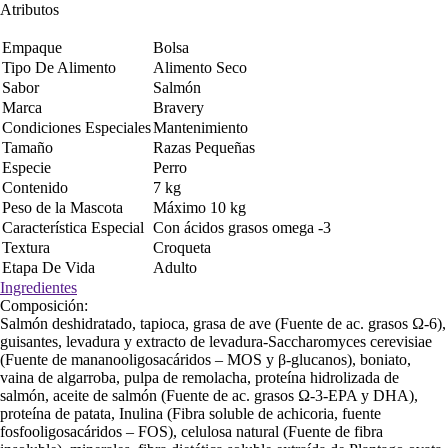
Atributos
Empaque
Bolsa
Tipo De Alimento
Alimento Seco
Sabor
Salmón
Marca
Bravery
Condiciones Especiales
Mantenimiento
Tamaño
Razas Pequeñas
Especie
Perro
Contenido
7 kg
Peso de la Mascota
Máximo 10 kg
Característica Especial
Con ácidos grasos omega -3
Textura
Croqueta
Etapa De Vida
Adulto
Ingredientes
Composición:
Salmón deshidratado, tapioca, grasa de ave (Fuente de ac. grasos Ω-6),
guisantes, levadura y extracto de levadura-Saccharomyces cerevisiae
(Fuente de mananooligosacáridos – MOS y β-glucanos), boniato,
vaina de algarroba, pulpa de remolacha, proteína hidrolizada de
salmón, aceite de salmón (Fuente de ac. grasos Ω-3-EPA y DHA),
proteína de patata, Inulina (Fibra soluble de achicoria, fuente
fosfooligosacáridos – FOS), celulosa natural (Fuente de fibra