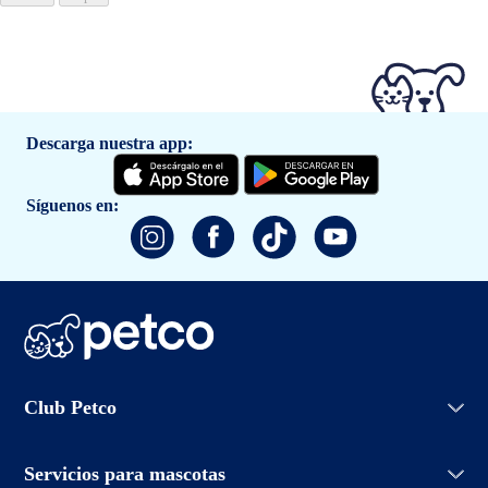
Descarga nuestra app:
Síguenos en:
Iniciar sesión
Club Petco
Crear cuenta
Entrenamiento
Conoce Club Petco
Grooming Salon
Servicios para mascotas
Promociones