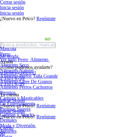
Cerrar sesión
Inicia sesión
Inicia sesión
¿Nuevo en Petco?
Regístrate
Mascota
Perro
Mi tienda
Ver todo Perro
Alimento
Ayuda
Alimento Seco
¿Cómo podemos ayudarte?
Alimento Natural
sclientes@petco.cl
Alimento Perros Talla Grande
2 3321 6799
Alimento Libre De Granos
2 3321 6799
Alimento Perros Cachorros
Premios
Tu cuenta
Carnaza y Masticables
Inicia Sesión
De Entrenamiento
¿Nuevo en Petco?
Regístrate
Premios Suaves
Inicia Sesión
Galletas y Snacks
¿Nuevo en Petco?
Regístrate
Dentales
Moda y Diversión
Carrito
Juguetes
$0
Hogar