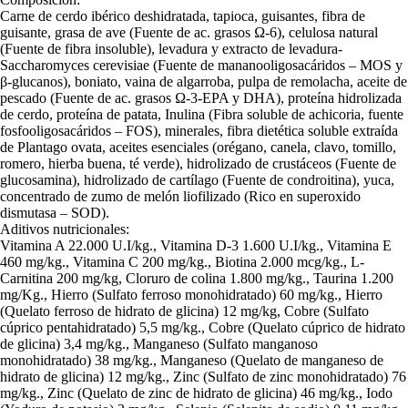
Carne de cerdo ibérico deshidratada, tapioca, guisantes, fibra de
guisante, grasa de ave (Fuente de ac. grasos Ω-6), celulosa natural
(Fuente de fibra insoluble), levadura y extracto de levadura-
Saccharomyces cerevisiae (Fuente de mananooligosacáridos – MOS y
β-glucanos), boniato, vaina de algarroba, pulpa de remolacha, aceite de
pescado (Fuente de ac. grasos Ω-3-EPA y DHA), proteína hidrolizada
de cerdo, proteína de patata, Inulina (Fibra soluble de achicoria, fuente
fosfooligosacáridos – FOS), minerales, fibra dietética soluble extraída
de Plantago ovata, aceites esenciales (orégano, canela, clavo, tomillo,
romero, hierba buena, té verde), hidrolizado de crustáceos (Fuente de
glucosamina), hidrolizado de cartílago (Fuente de condroitina), yuca,
concentrado de zumo de melón liofilizado (Rico en superoxido
dismutasa – SOD).
Aditivos nutricionales:
Vitamina A 22.000 U.I/kg., Vitamina D-3 1.600 U.I/kg., Vitamina E
460 mg/kg., Vitamina C 200 mg/kg., Biotina 2.000 mcg/kg., L-
Carnitina 200 mg/kg, Cloruro de colina 1.800 mg/kg., Taurina 1.200
mg/Kg., Hierro (Sulfato ferroso monohidratado) 60 mg/kg., Hierro
(Quelato ferroso de hidrato de glicina) 12 mg/kg, Cobre (Sulfato
cúprico pentahidratado) 5,5 mg/kg., Cobre (Quelato cúprico de hidrato
de glicina) 3,4 mg/kg., Manganeso (Sulfato manganoso
monohidratado) 38 mg/kg., Manganeso (Quelato de manganeso de
hidrato de glicina) 12 mg/kg., Zinc (Sulfato de zinc monohidratado) 76
mg/kg., Zinc (Quelato de zinc de hidrato de glicina) 46 mg/kg., Iodo