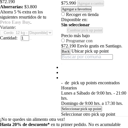
$72.190
$75.990
Agregar a carrito
Ahorrarías:
$3.800
Agregar a favoritos
Ahorra 5 % extra en los
Recoger en tienda
siguientes resurtidos de tu
Disponible en:
Petco Easy Buy
.
Sin seleccionar
Variante:
Cambiar pick up point
Precio más bajo
Cantidad:
Programar con
$72.190
Envío gratis en Santiago.
Ubicar pick up point
Back
-
de
pick up points encontrados
Horarios
Lunes a Sábado de 9:00 hrs. - 21:00
hrs.
Domingo de 9:00 hrs. a 17:30 hrs.
Seleccionar pick up point
Seleccionar otro pick up point
¡No te quedes sin alimento otra vez!
Hasta 20% de descuento*
en tu primer pedido. No es acumulable