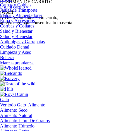
RESUMEN DE CARRITO
Camas y Cobijas
Ir a mi carrito »
Jaulas de Transporte
¡Woof!
Platos y Alimentadores
No tíenes artículos en tu carrito,
Ropa y Accesorios
agrega algo para consentir a tu mascota
Correas y Collares
Salud y Bienestar
Salud y Bienestar
Antipulgas y Garrapatas
Cuidado Dental
Limpieza y Aseo
Belleza
Marcas populares
Gato
Ver todo Gato
Alimento
Alimento Seco
Alimento Natural
Alimento Libre De Granos
Alimento Húmedo