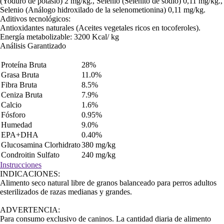
(Yoduro de potasio) 2 mg/kg., Selenio (Selenito de sodio) 0,11 mg/kg.,
Selenio (Análogo hidroxilado de la selenometionina) 0,11 mg/kg.
Aditivos tecnológicos:
Antioxidantes naturales (Aceites vegetales ricos en tocoferoles).
Energía metabolizable: 3200 Kcal/ kg
Análisis Garantizado
Proteína Bruta
28%
Grasa Bruta
11.0%
Fibra Bruta
8.5%
Ceniza Bruta
7.9%
Calcio
1.6%
Fósforo
0.95%
Humedad
9.0%
EPA+DHA
0.40%
Glucosamina Clorhidrato
380 mg/kg
Condroitin Sulfato
240 mg/kg
Instrucciones
INDICACIONES:
Alimento seco natural libre de granos balanceado para perros adultos
esterilizados de razas medianas y grandes.
ADVERTENCIA:
Para consumo exclusivo de caninos. La cantidad diaria de alimento