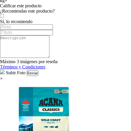
kg
×
Calificar este producto
Tu valoración
¿Recomiendas este producto?
Sí, lo recomiendo
Máximo 3 imágenes por reseña
Términos y Condiciones
Subir Foto
Enviar
×