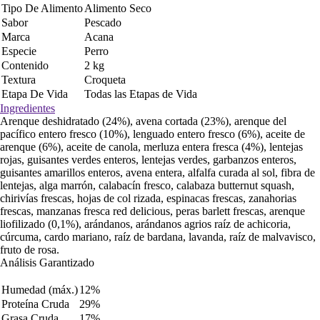
Tipo De Alimento
Alimento Seco
Sabor
Pescado
Marca
Acana
Especie
Perro
Contenido
2 kg
Textura
Croqueta
Etapa De Vida
Todas las Etapas de Vida
Ingredientes
Arenque deshidratado (24%), avena cortada (23%), arenque del
pacífico entero fresco (10%), lenguado entero fresco (6%), aceite de
arenque (6%), aceite de canola, merluza entera fresca (4%), lentejas
rojas, guisantes verdes enteros, lentejas verdes, garbanzos enteros,
guisantes amarillos enteros, avena entera, alfalfa curada al sol, fibra de
lentejas, alga marrón, calabacín fresco, calabaza butternut squash,
chirivías frescas, hojas de col rizada, espinacas frescas, zanahorias
frescas, manzanas fresca red delicious, peras barlett frescas, arenque
liofilizado (0,1%), arándanos, arándanos agrios raíz de achicoria,
cúrcuma, cardo mariano, raíz de bardana, lavanda, raíz de malvavisco,
fruto de rosa.
Análisis Garantizado
Humedad (máx.)
12%
Proteína Cruda
29%
Grasa Cruda
17%