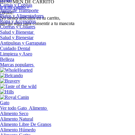
RESUMEN DE CARRITO
Camas y Cobijas
Ir a mi carrito »
Jaulas de Transporte
¡Woof!
Platos y Alimentadores
No tíenes artículos en tu carrito,
Ropa y Accesorios
agrega algo para consentir a tu mascota
Correas y Collares
Salud y Bienestar
Salud y Bienestar
Antipulgas y Garrapatas
Cuidado Dental
Limpieza y Aseo
Belleza
Marcas populares
Gato
Ver todo Gato
Alimento
Alimento Seco
Alimento Natural
Alimento Libre De Granos
Alimento Húmedo