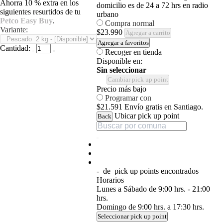
Ahorra 10 % extra en los
domicilio es de 24 a 72 hrs en radio
siguientes resurtidos de tu
urbano
Petco Easy Buy
.
Compra normal
Variante:
$23.990
Agregar a carrito
Agregar a favoritos
Cantidad:
Recoger en tienda
Disponible en:
Sin seleccionar
Cambiar pick up point
Precio más bajo
Programar con
$21.591
Envío gratis en Santiago.
Ubicar pick up point
Back
-
de
pick up points encontrados
Horarios
Lunes a Sábado de 9:00 hrs. - 21:00
hrs.
Domingo de 9:00 hrs. a 17:30 hrs.
Seleccionar pick up point