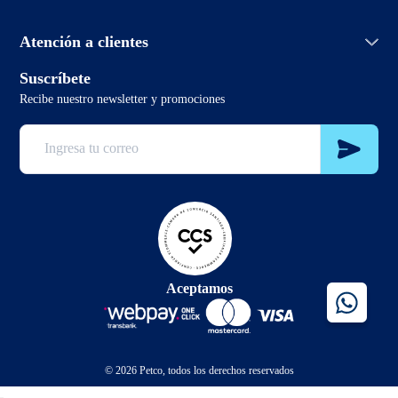
Política de envío
PetcoBlog
Horario de atención:
Términos y condiciones promociones
Atención a clientes
Lunes a domingo de 7:00hrs a 0:00hrs
Términos y condiciones
2 3321 6799
Suscríbete
sclientes@petco.cl
Recibe nuestro newsletter y promociones
2 3321 6799
Aceptamos
© 2026 Petco, todos los derechos reservados