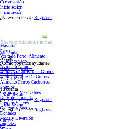
Cerrar sesión
Inicia sesión
Inicia sesión
¿Nuevo en Petco?
Regístrate
Mascota
Perro
Mi tienda
Ver todo Perro
Alimento
Ayuda
Alimento Seco
¿Cómo podemos ayudarte?
Alimento Natural
sclientes@petco.cl
Alimento Perros Talla Grande
2 3321 6799
Alimento Libre De Granos
2 3321 6799
Alimento Perros Cachorros
Premios
Tu cuenta
Carnaza y Masticables
Inicia Sesión
De Entrenamiento
¿Nuevo en Petco?
Regístrate
Premios Suaves
Inicia Sesión
Galletas y Snacks
¿Nuevo en Petco?
Regístrate
Dentales
Moda y Diversión
Carrito
Juguetes
$0
Hogar