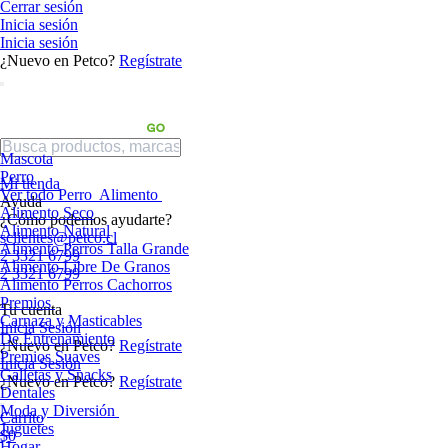
Cerrar sesión
Inicia sesión
Inicia sesión
¿Nuevo en Petco?
Regístrate
Mascota
Perro
Mi tienda
Ver todo Perro
Alimento
Ayuda
Alimento Seco
¿Cómo podemos ayudarte?
Alimento Natural
sclientes@petco.cl
Alimento Perros Talla Grande
2 3321 6799
Alimento Libre De Granos
2 3321 6799
Alimento Perros Cachorros
Premios
Tu cuenta
Carnaza y Masticables
Inicia Sesión
De Entrenamiento
¿Nuevo en Petco?
Regístrate
Premios Suaves
Inicia Sesión
Galletas y Snacks
¿Nuevo en Petco?
Regístrate
Dentales
Moda y Diversión
Carrito
Juguetes
$0
Hogar