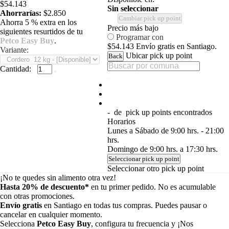
$54.143
Sin seleccionar
Ahorrarías:
$2.850
Cambiar pick up point
Ahorra 5 % extra en los
Precio más bajo
siguientes resurtidos de tu
Programar con
Petco Easy Buy
.
$54.143
Envío gratis en Santiago.
Variante:
Ubicar pick up point
Back
Cantidad:
-
de
pick up points encontrados
Horarios
Lunes a Sábado de 9:00 hrs. - 21:00
hrs.
Domingo de 9:00 hrs. a 17:30 hrs.
Seleccionar pick up point
Seleccionar otro pick up point
¡No te quedes sin alimento otra vez!
Hasta 20% de descuento*
en tu primer pedido. No es acumulable
con otras promociones.
Envío gratis
en Santiago en todas tus compras. Puedes pausar o
cancelar en cualquier momento.
Selecciona
Petco Easy Buy
, configura tu frecuencia y ¡Nos