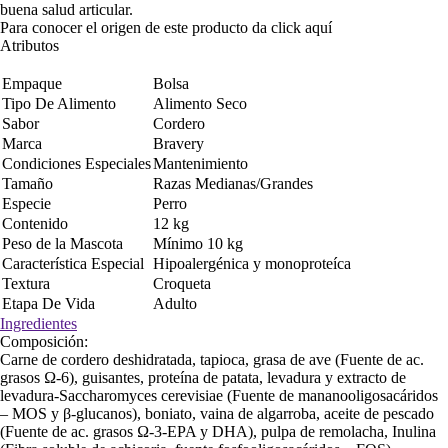
buena salud articular.
Para conocer el origen de este producto da click
aquí
Atributos
Empaque
Bolsa
Tipo De Alimento
Alimento Seco
Sabor
Cordero
Marca
Bravery
Condiciones Especiales
Mantenimiento
Tamaño
Razas Medianas/Grandes
Especie
Perro
Contenido
12 kg
Peso de la Mascota
Mínimo 10 kg
Característica Especial
Hipoalergénica y monoproteíca
Textura
Croqueta
Etapa De Vida
Adulto
Ingredientes
Composición:
Carne de cordero deshidratada, tapioca, grasa de ave (Fuente de ac.
grasos Ω-6), guisantes, proteína de patata, levadura y extracto de
levadura-Saccharomyces cerevisiae (Fuente de mananooligosacáridos
– MOS y β-glucanos), boniato, vaina de algarroba, aceite de pescado
(Fuente de ac. grasos Ω-3-EPA y DHA), pulpa de remolacha, Inulina