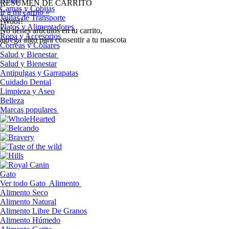
RESUMEN DE CARRITO
Camas y Cobijas
Ir a mi carrito »
Jaulas de Transporte
¡Woof!
Platos y Alimentadores
No tíenes artículos en tu carrito,
Ropa y Accesorios
agrega algo para consentir a tu mascota
Correas y Collares
Salud y Bienestar
Salud y Bienestar
Antipulgas y Garrapatas
Cuidado Dental
Limpieza y Aseo
Belleza
Marcas populares
Gato
Ver todo Gato
Alimento
Alimento Seco
Alimento Natural
Alimento Libre De Granos
Alimento Húmedo