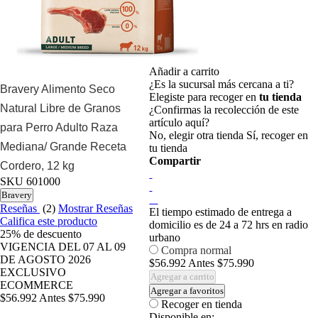
Añadir a carrito
¿Es la sucursal más cercana a ti?
Bravery Alimento Seco
Elegiste para recoger en
tu tienda
Natural Libre de Granos
¿Confirmas la recolección de este
artículo aquí?
para Perro Adulto Raza
No, elegir otra tienda
Sí, recoger en
Mediana/ Grande Receta
tu tienda
Compartir
Cordero, 12 kg
SKU
601000
Bravery
Reseñas
(2)
Mostrar Reseñas
El tiempo estimado de entrega a
Califica este producto
domicilio es de 24 a 72 hrs en radio
25%
de descuento
urbano
VIGENCIA DEL 07 AL 09
Compra normal
DE AGOSTO 2026
$56.992
Antes
$75.990
EXCLUSIVO
Agregar a carrito
ECOMMERCE
Agregar a favoritos
$56.992
Antes
$75.990
Recoger en tienda
Disponible en: