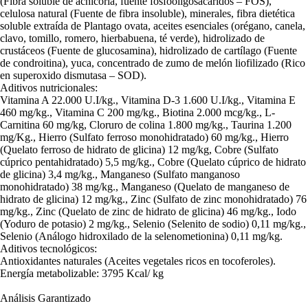
(Fibra soluble de achicoria, fuente fosfooligosacáridos – FOS),
celulosa natural (Fuente de fibra insoluble), minerales, fibra dietética
soluble extraída de Plantago ovata, aceites esenciales (orégano, canela,
clavo, tomillo, romero, hierbabuena, té verde), hidrolizado de
crustáceos (Fuente de glucosamina), hidrolizado de cartílago (Fuente
de condroitina), yuca, concentrado de zumo de melón liofilizado (Rico
en superoxido dismutasa – SOD).
Aditivos nutricionales:
Vitamina A 22.000 U.I/kg., Vitamina D-3 1.600 U.I/kg., Vitamina E
460 mg/kg., Vitamina C 200 mg/kg., Biotina 2.000 mcg/kg., L-
Carnitina 60 mg/kg, Cloruro de colina 1.800 mg/kg., Taurina 1.200
mg/Kg., Hierro (Sulfato ferroso monohidratado) 60 mg/kg., Hierro
(Quelato ferroso de hidrato de glicina) 12 mg/kg, Cobre (Sulfato
cúprico pentahidratado) 5,5 mg/kg., Cobre (Quelato cúprico de hidrato
de glicina) 3,4 mg/kg., Manganeso (Sulfato manganoso
monohidratado) 38 mg/kg., Manganeso (Quelato de manganeso de
hidrato de glicina) 12 mg/kg., Zinc (Sulfato de zinc monohidratado) 76
mg/kg., Zinc (Quelato de zinc de hidrato de glicina) 46 mg/kg., Iodo
(Yoduro de potasio) 2 mg/kg., Selenio (Selenito de sodio) 0,11 mg/kg.,
Selenio (Análogo hidroxilado de la selenometionina) 0,11 mg/kg.
Aditivos tecnológicos:
Antioxidantes naturales (Aceites vegetales ricos en tocoferoles).
Energía metabolizable: 3795 Kcal/ kg
Análisis Garantizado