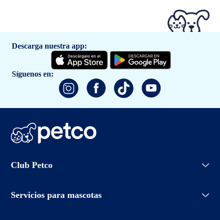
Descarga nuestra app:
Síguenos en:
Iniciar sesión
Club Petco
Crear cuenta
Entrenamiento
Conoce Club Petco
Grooming Salon
Servicios para mascotas
Promociones
Adopciones
Aviso de privacidad
Petco Easy Buy