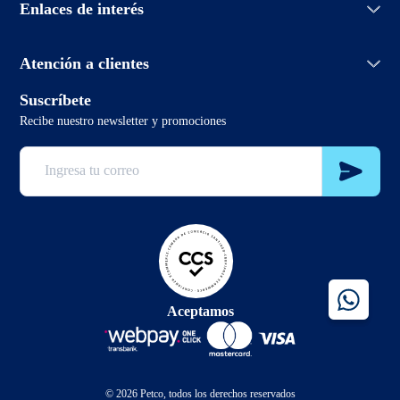
Enlaces de interés
Políticas de devolución
Aprendiendo de mascotas
Política de envío
PetcoBlog
Horario de atención:
Términos y condiciones promociones
Atención a clientes
Lunes a domingo de 7:00hrs a 0:00hrs
Términos y condiciones
2 3321 6799
Suscríbete
sclientes@petco.cl
Recibe nuestro newsletter y promociones
2 3321 6799
Aceptamos
© 2026 Petco, todos los derechos reservados