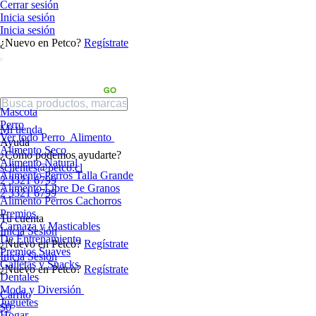
Cerrar sesión
Inicia sesión
Inicia sesión
¿Nuevo en Petco?
Regístrate
Mascota
Perro
Mi tienda
Ver todo Perro
Alimento
Ayuda
Alimento Seco
¿Cómo podemos ayudarte?
Alimento Natural
sclientes@petco.cl
Alimento Perros Talla Grande
2 3321 6799
Alimento Libre De Granos
2 3321 6799
Alimento Perros Cachorros
Premios
Tu cuenta
Carnaza y Masticables
Inicia Sesión
De Entrenamiento
¿Nuevo en Petco?
Regístrate
Premios Suaves
Inicia Sesión
Galletas y Snacks
¿Nuevo en Petco?
Regístrate
Dentales
Moda y Diversión
Carrito
Juguetes
$0
Hogar