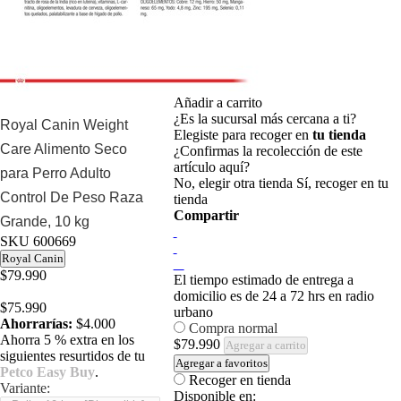
Añadir a carrito
¿Es la sucursal más cercana a ti?
Royal Canin Weight
Elegiste para recoger en
tu tienda
Care Alimento Seco
¿Confirmas la recolección de este
artículo aquí?
para Perro Adulto
No, elegir otra tienda
Sí, recoger en tu
Control De Peso Raza
tienda
Compartir
Grande, 10 kg
SKU
600669
Royal Canin
$79.990
El tiempo estimado de entrega a
domicilio es de 24 a 72 hrs en radio
$75.990
urbano
Ahorrarías:
$4.000
Compra normal
Ahorra 5 % extra en los
$79.990
Agregar a carrito
siguientes resurtidos de tu
Agregar a favoritos
Petco Easy Buy
.
Recoger en tienda
Variante:
Disponible en: