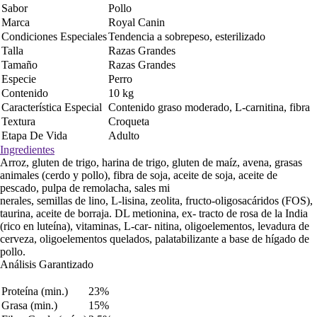
Sabor
Pollo
Marca
Royal Canin
Condiciones Especiales
Tendencia a sobrepeso, esterilizado
Talla
Razas Grandes
Tamaño
Razas Grandes
Especie
Perro
Contenido
10 kg
Característica Especial
Contenido graso moderado, L-carnitina, fibra
Textura
Croqueta
Etapa De Vida
Adulto
Ingredientes
Arroz, gluten de trigo, harina de trigo, gluten de maíz, avena, grasas
animales (cerdo y pollo), fibra de soja, aceite de soja, aceite de
pescado, pulpa de remolacha, sales mi
nerales, semillas de lino, L-lisina, zeolita, fructo-oligosacáridos (FOS),
taurina, aceite de borraja. DL metionina, ex- tracto de rosa de la India
(rico en luteína), vitaminas, L-car- nitina, oligoelementos, levadura de
cerveza, oligoelementos quelados, palatabilizante a base de hígado de
pollo.
Análisis Garantizado
Proteína (min.)
23%
Grasa (min.)
15%