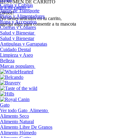
RESUMEN DE CARRITO
Camas y Cobijas
Ir a mi carrito »
Jaulas de Transporte
¡Woof!
Platos y Alimentadores
No tíenes artículos en tu carrito,
Ropa y Accesorios
agrega algo para consentir a tu mascota
Correas y Collares
Salud y Bienestar
Salud y Bienestar
Antipulgas y Garrapatas
Cuidado Dental
Limpieza y Aseo
Belleza
Marcas populares
Gato
Ver todo Gato
Alimento
Alimento Seco
Alimento Natural
Alimento Libre De Granos
Alimento Húmedo