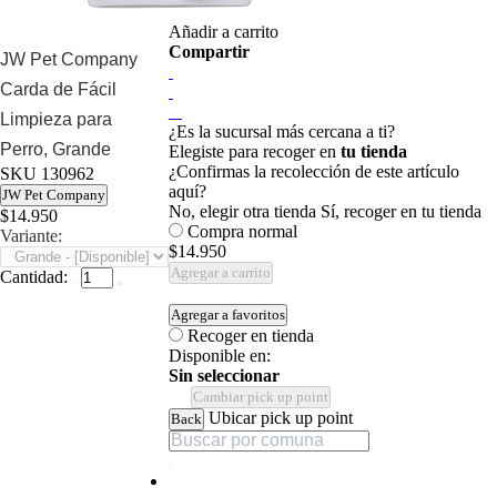
Añadir a carrito
Compartir
JW Pet Company
Carda de Fácil
Limpieza para
¿Es la sucursal más cercana a ti?
Perro, Grande
Elegiste para recoger en
tu tienda
¿Confirmas la recolección de este artículo
SKU
130962
aquí?
JW Pet Company
No, elegir otra tienda
Sí, recoger en tu tienda
$14.950
Compra normal
Variante:
$14.950
Agregar a carrito
Cantidad:
Agregar a favoritos
Recoger en tienda
Disponible en:
Sin seleccionar
Cambiar pick up point
Ubicar pick up point
Back