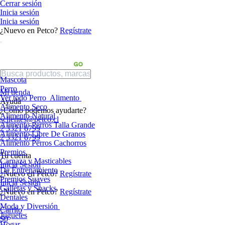
Cerrar sesión
Inicia sesión
Inicia sesión
¿Nuevo en Petco?
Regístrate
Mascota
Perro
Mi tienda
Ver todo Perro
Alimento
Ayuda
Alimento Seco
¿Cómo podemos ayudarte?
Alimento Natural
sclientes@petco.cl
Alimento Perros Talla Grande
2 3321 6799
Alimento Libre De Granos
2 3321 6799
Alimento Perros Cachorros
Premios
Tu cuenta
Carnaza y Masticables
Inicia Sesión
De Entrenamiento
¿Nuevo en Petco?
Regístrate
Premios Suaves
Inicia Sesión
Galletas y Snacks
¿Nuevo en Petco?
Regístrate
Dentales
Moda y Diversión
Carrito
Juguetes
$0
Hogar