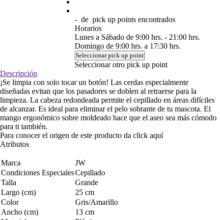
-
de
pick up points encontrados
Horarios
Lunes a Sábado de 9:00 hrs. - 21:00 hrs.
Domingo de 9:00 hrs. a 17:30 hrs.
Seleccionar pick up point
Seleccionar otro pick up point
Descripción
¡Se limpia con solo tocar un botón! Las cerdas especialmente
diseñadas evitan que los pasadores se doblen al retraerse para la
limpieza. La cabeza redondeada permite el cepillado en áreas difíciles
de alcanzar. Es ideal para eliminar el pelo sobrante de tu mascota. El
mango ergonómico sobre moldeado hace que el aseo sea más cómodo
para ti también.
Para conocer el origen de este producto da click
aquí
Atributos
Marca
JW
Condiciones Especiales
Cepillado
Talla
Grande
Largo (cm)
25 cm
Color
Gris/Amarillo
Ancho (cm)
13 cm