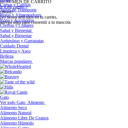
RESUMEN DE CARRITO
Camas y Cobijas
Ir a mi carrito »
Jaulas de Transporte
¡Woof!
Platos y Alimentadores
No tíenes artículos en tu carrito,
Ropa y Accesorios
agrega algo para consentir a tu mascota
Correas y Collares
Salud y Bienestar
Salud y Bienestar
Antipulgas y Garrapatas
Cuidado Dental
Limpieza y Aseo
Belleza
Marcas populares
Gato
Ver todo Gato
Alimento
Alimento Seco
Alimento Natural
Alimento Libre De Granos
Alimento Húmedo