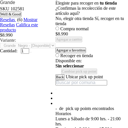
Grande
Elegiste para recoger en
tu tienda
¿Confirmas la recolección de este
SKU
102581
artículo aquí?
Well & Good
No, elegir otra tienda
Sí, recoger en tu
Reseñas
(6)
Mostrar
tienda
Reseñas
Califica este
Compra normal
producto
$8.990
$8.990
Agregar a carrito
Variante:
Agregar a favoritos
Cantidad:
Recoger en tienda
Disponible en:
Sin seleccionar
Cambiar pick up point
Ubicar pick up point
Back
-
de
pick up points encontrados
Horarios
Lunes a Sábado de 9:00 hrs. - 21:00
hrs.