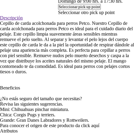
Domingo de 9:00 hrs. a 17:30 hrs.
Seleccionar pick up point
Seleccionar otro pick up point
Descripción
Cepillo de carda acolchonada para perros Petco. Nuestro Cepillo de
carda acolchonada para perros Petco es ideal para el cuidado diario del
pelaje. Este cepillo limpia suavemente áreas sensibles mientras
remueve el pelo suelto. Al separar y levantar el pelo lejos del cuerpo
este cepillo de carda le da a la piel la oportunidad de respirar dándole al
pelaje una apariencia más completa. Es perfecta para cepillar a perros
con piel sensible. Remueve nudos pelo muerto desechos y caspa a la
vez que distribuye los aceites naturales del mismo pelaje. El mango
contorneado te da comodidad. Es ideal para perros con pelajes cortos
tiesos o duros.
Beneficios
¿No estás seguro del tamaño que necesitas?
Revisa las siguientes sugerencias.
Mini: Chihuahuas pinchar miniatura.
Chica: Corgis Pugs y terriers.
Grande: Gran Danes Labradores y Rottweilers.
Para conocer el origen de este producto da click
aquí
Atributos