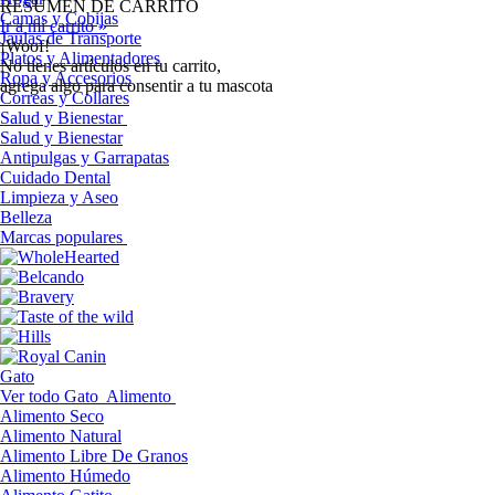
RESUMEN DE CARRITO
Camas y Cobijas
Ir a mi carrito »
Jaulas de Transporte
¡Woof!
Platos y Alimentadores
No tíenes artículos en tu carrito,
Ropa y Accesorios
agrega algo para consentir a tu mascota
Correas y Collares
Salud y Bienestar
Salud y Bienestar
Antipulgas y Garrapatas
Cuidado Dental
Limpieza y Aseo
Belleza
Marcas populares
Gato
Ver todo Gato
Alimento
Alimento Seco
Alimento Natural
Alimento Libre De Granos
Alimento Húmedo