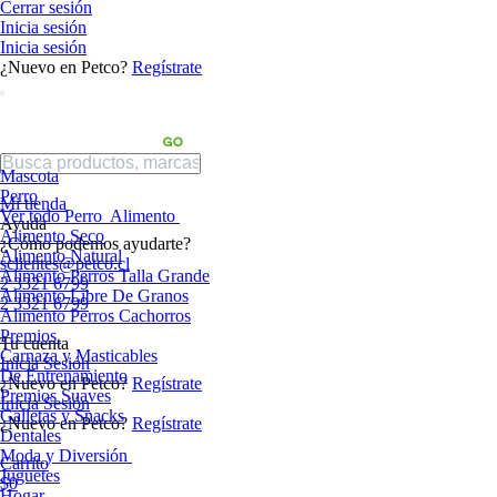
Cerrar sesión
Inicia sesión
Inicia sesión
¿Nuevo en Petco?
Regístrate
Mascota
Perro
Mi tienda
Ver todo Perro
Alimento
Ayuda
Alimento Seco
¿Cómo podemos ayudarte?
Alimento Natural
sclientes@petco.cl
Alimento Perros Talla Grande
2 3321 6799
Alimento Libre De Granos
2 3321 6799
Alimento Perros Cachorros
Premios
Tu cuenta
Carnaza y Masticables
Inicia Sesión
De Entrenamiento
¿Nuevo en Petco?
Regístrate
Premios Suaves
Inicia Sesión
Galletas y Snacks
¿Nuevo en Petco?
Regístrate
Dentales
Moda y Diversión
Carrito
Juguetes
$0
Hogar