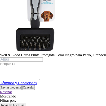
Well & Good Carda Punta Protegida Color Negro para Perro, Grande
×
Términos y Condiciones
Enviar pregunta
Cancelar
Reseñas
Mostrando
Filtrar por:
Todas las huellitas