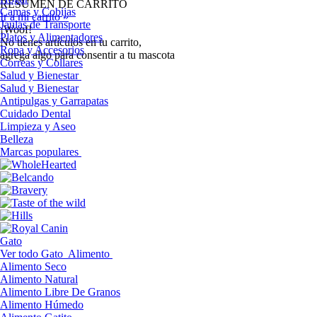
RESUMEN DE CARRITO
Camas y Cobijas
Ir a mi carrito »
Jaulas de Transporte
¡Woof!
Platos y Alimentadores
No tíenes artículos en tu carrito,
Ropa y Accesorios
agrega algo para consentir a tu mascota
Correas y Collares
Salud y Bienestar
Salud y Bienestar
Antipulgas y Garrapatas
Cuidado Dental
Limpieza y Aseo
Belleza
Marcas populares
Gato
Ver todo Gato
Alimento
Alimento Seco
Alimento Natural
Alimento Libre De Granos
Alimento Húmedo