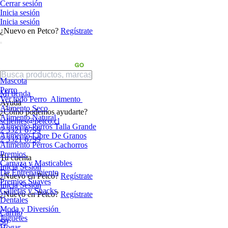
Cerrar sesión
Inicia sesión
Inicia sesión
¿Nuevo en Petco?
Regístrate
Mascota
Perro
Mi tienda
Ver todo Perro
Alimento
Ayuda
Alimento Seco
¿Cómo podemos ayudarte?
Alimento Natural
sclientes@petco.cl
Alimento Perros Talla Grande
2 3321 6799
Alimento Libre De Granos
2 3321 6799
Alimento Perros Cachorros
Premios
Tu cuenta
Carnaza y Masticables
Inicia Sesión
De Entrenamiento
¿Nuevo en Petco?
Regístrate
Premios Suaves
Inicia Sesión
Galletas y Snacks
¿Nuevo en Petco?
Regístrate
Dentales
Moda y Diversión
Carrito
Juguetes
$0
Hogar