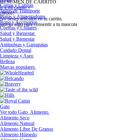
RESUMEN DE CARRITO
Camas y Cobijas
Ir a mi carrito »
Jaulas de Transporte
¡Woof!
Platos y Alimentadores
No tíenes artículos en tu carrito,
Ropa y Accesorios
agrega algo para consentir a tu mascota
Correas y Collares
Salud y Bienestar
Salud y Bienestar
Antipulgas y Garrapatas
Cuidado Dental
Limpieza y Aseo
Belleza
Marcas populares
Gato
Ver todo Gato
Alimento
Alimento Seco
Alimento Natural
Alimento Libre De Granos
Alimento Húmedo