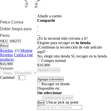
Añadir a carrito
Compartir
Petco Correa
Doble Negra para
Perro
¿Es la sucursal más cercana a ti?
SKU
100255
Elegiste para recoger en
tu tienda
Petco
¿Confirmas la recolección de este artículo
Reseñas
(1)
Mostrar
aquí?
Reseñas
Califica este
No, elegir otra tienda
Sí, recoger en tu tienda
producto
Compra normal
$16.900
$16.900
Variante:
Agregar a carrito
Cantidad:
Agregar a favoritos
Recoger en tienda
Disponible en:
Sin seleccionar
Cambiar pick up point
Ubicar pick up point
Back