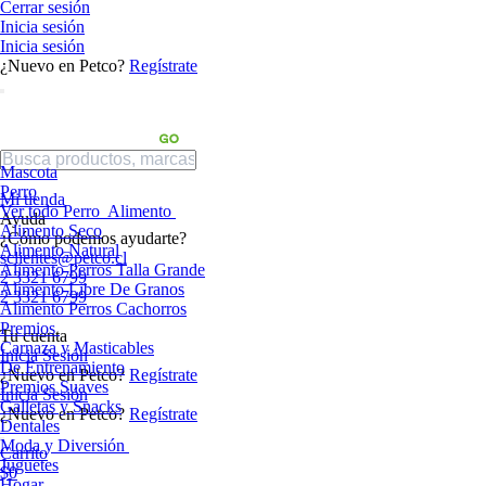
Cerrar sesión
Inicia sesión
Inicia sesión
¿Nuevo en Petco?
Regístrate
Mascota
Perro
Mi tienda
Ver todo Perro
Alimento
Ayuda
Alimento Seco
¿Cómo podemos ayudarte?
Alimento Natural
sclientes@petco.cl
Alimento Perros Talla Grande
2 3321 6799
Alimento Libre De Granos
2 3321 6799
Alimento Perros Cachorros
Premios
Tu cuenta
Carnaza y Masticables
Inicia Sesión
De Entrenamiento
¿Nuevo en Petco?
Regístrate
Premios Suaves
Inicia Sesión
Galletas y Snacks
¿Nuevo en Petco?
Regístrate
Dentales
Moda y Diversión
Carrito
Juguetes
$0
Hogar