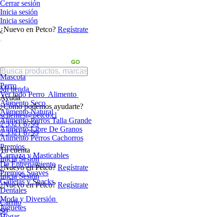
Cerrar sesión
Inicia sesión
Inicia sesión
¿Nuevo en Petco?
Regístrate
Mascota
Perro
Mi tienda
Ver todo Perro
Alimento
Ayuda
Alimento Seco
¿Cómo podemos ayudarte?
Alimento Natural
sclientes@petco.cl
Alimento Perros Talla Grande
2 3321 6799
Alimento Libre De Granos
2 3321 6799
Alimento Perros Cachorros
Premios
Tu cuenta
Carnaza y Masticables
Inicia Sesión
De Entrenamiento
¿Nuevo en Petco?
Regístrate
Premios Suaves
Inicia Sesión
Galletas y Snacks
¿Nuevo en Petco?
Regístrate
Dentales
Moda y Diversión
Carrito
Juguetes
$0
Hogar