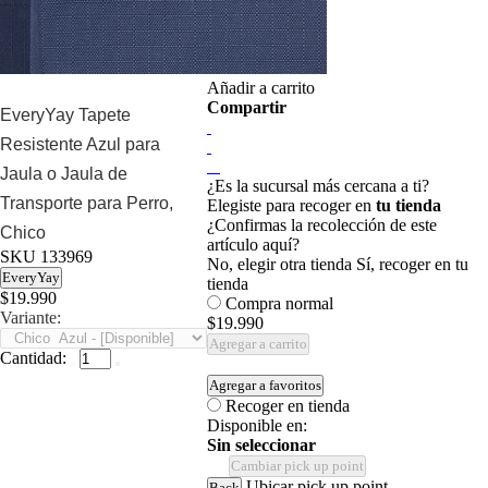
Añadir a carrito
Compartir
EveryYay Tapete
Resistente Azul para
Jaula o Jaula de
¿Es la sucursal más cercana a ti?
Transporte para Perro,
Elegiste para recoger en
tu tienda
¿Confirmas la recolección de este
Chico
artículo aquí?
SKU
133969
No, elegir otra tienda
Sí, recoger en tu
EveryYay
tienda
$19.990
Compra normal
Variante:
$19.990
Agregar a carrito
Cantidad:
Agregar a favoritos
Recoger en tienda
Disponible en:
Sin seleccionar
Cambiar pick up point
Ubicar pick up point
Back