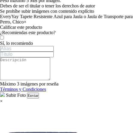
Peso máximo 5 MB por imagen.
Debes de ser el titular o tener los derechos de autor
Se prohíbe subir imágenes con contenido explícito
EveryYay Tapete Resistente Azul para Jaula o Jaula de Transporte para
Perro, Chico
×
Calificar este producto
Tu valoración
¿Recomiendas este producto?
Sí, lo recomiendo
Máximo 3 imágenes por reseña
Términos y Condiciones
Subir Foto
Enviar
×