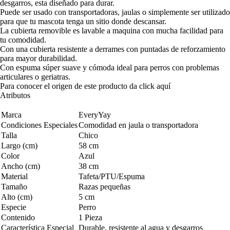
desgarros, esta diseñado para durar.
Puede ser usado con transportadoras, jaulas o simplemente ser utilizado
para que tu mascota tenga un sitio donde descansar.
La cubierta removible es lavable a maquina con mucha facilidad para
tu comodidad.
Con una cubierta resistente a derrames con puntadas de reforzamiento
para mayor durabilidad.
Con espuma súper suave y cómoda ideal para perros con problemas
articulares o geriatras.
Para conocer el origen de este producto da click
aquí
Atributos
Marca
EveryYay
Condiciones Especiales
Comodidad en jaula o transportadora
Talla
Chico
Largo (cm)
58 cm
Color
Azul
Ancho (cm)
38 cm
Material
Tafeta/PTU/Espuma
Tamaño
Razas pequeñas
Alto (cm)
5 cm
Especie
Perro
Contenido
1 Pieza
Característica Especial
Durable, resistente al agua y desgarros