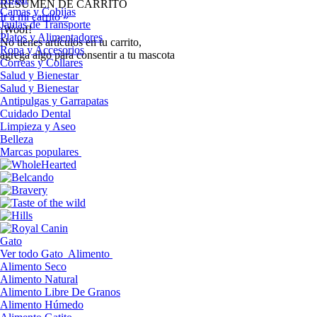
RESUMEN DE CARRITO
Camas y Cobijas
Ir a mi carrito »
Jaulas de Transporte
¡Woof!
Platos y Alimentadores
No tíenes artículos en tu carrito,
Ropa y Accesorios
agrega algo para consentir a tu mascota
Correas y Collares
Salud y Bienestar
Salud y Bienestar
Antipulgas y Garrapatas
Cuidado Dental
Limpieza y Aseo
Belleza
Marcas populares
Gato
Ver todo Gato
Alimento
Alimento Seco
Alimento Natural
Alimento Libre De Granos
Alimento Húmedo