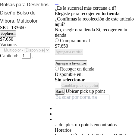
Bolsas para Desechos
¿Es la sucursal más cercana a ti?
Diseño Bolso de
Elegiste para recoger en
tu tienda
¿Confirmas la recolección de este artículo
Víbora, Multicolor
aquí?
SKU
133660
No, elegir otra tienda
Sí, recoger en tu
Sophresh
tienda
$7.650
Compra normal
Variante:
$7.650
Agregar a carrito
Cantidad:
Agregar a favoritos
Recoger en tienda
Disponible en:
Sin seleccionar
Cambiar pick up point
Ubicar pick up point
Back
-
de
pick up points encontrados
Horarios