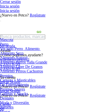
Cerrar sesión
Inicia sesión
Inicia sesión
¿Nuevo en Petco?
Regístrate
Mascota
Perro
Mi tienda
Ver todo Perro
Alimento
Ayuda
Alimento Seco
¿Cómo podemos ayudarte?
Alimento Natural
sclientes@petco.cl
Alimento Perros Talla Grande
2 3321 6799
Alimento Libre De Granos
2 3321 6799
Alimento Perros Cachorros
Premios
Tu cuenta
Carnaza y Masticables
Inicia Sesión
De Entrenamiento
¿Nuevo en Petco?
Regístrate
Premios Suaves
Inicia Sesión
Galletas y Snacks
¿Nuevo en Petco?
Regístrate
Dentales
Moda y Diversión
Carrito
Juguetes
$0
Hogar