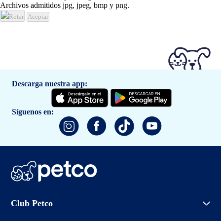
Archivos admitidos jpg, jpeg, bmp y png.
Rotar
Aceptar
Descarga nuestra app:
Síguenos en:
Iniciar sesión
Club Petco
Crear cuenta
Entrenamiento