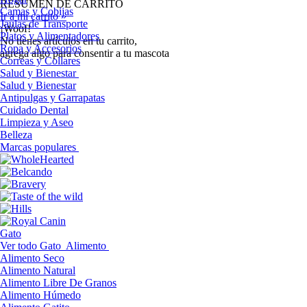
RESUMEN DE CARRITO
Camas y Cobijas
Ir a mi carrito »
Jaulas de Transporte
¡Woof!
Platos y Alimentadores
No tíenes artículos en tu carrito,
Ropa y Accesorios
agrega algo para consentir a tu mascota
Correas y Collares
Salud y Bienestar
Salud y Bienestar
Antipulgas y Garrapatas
Cuidado Dental
Limpieza y Aseo
Belleza
Marcas populares
Gato
Ver todo Gato
Alimento
Alimento Seco
Alimento Natural
Alimento Libre De Granos
Alimento Húmedo