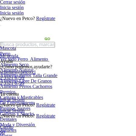
Cerrar sesión
Inicia sesión
Inicia sesión
¿Nuevo en Petco?
Regístrate
Mascota
Perro
Mi tienda
Ver todo Perro
Alimento
Ayuda
Alimento Seco
¿Cómo podemos ayudarte?
Alimento Natural
sclientes@petco.cl
Alimento Perros Talla Grande
2 3321 6799
Alimento Libre De Granos
2 3321 6799
Alimento Perros Cachorros
Premios
Tu cuenta
Carnaza y Masticables
Inicia Sesión
De Entrenamiento
¿Nuevo en Petco?
Regístrate
Premios Suaves
Inicia Sesión
Galletas y Snacks
¿Nuevo en Petco?
Regístrate
Dentales
Moda y Diversión
Carrito
Juguetes
$0
Hogar