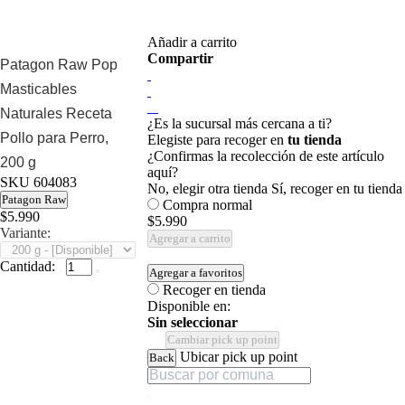
Añadir a carrito
Compartir
Patagon Raw Pop
Masticables
Naturales Receta
¿Es la sucursal más cercana a ti?
Pollo para Perro,
Elegiste para recoger en
tu tienda
¿Confirmas la recolección de este artículo
200 g
aquí?
SKU
604083
No, elegir otra tienda
Sí, recoger en tu tienda
Patagon Raw
Compra normal
$5.990
$5.990
Variante:
Agregar a carrito
Cantidad:
Agregar a favoritos
Recoger en tienda
Disponible en:
Sin seleccionar
Cambiar pick up point
Ubicar pick up point
Back