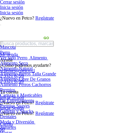
Cerrar sesión
Inicia sesión
Inicia sesión
¿Nuevo en Petco?
Regístrate
Mascota
Perro
Mi tienda
Ver todo Perro
Alimento
Ayuda
Alimento Seco
¿Cómo podemos ayudarte?
Alimento Natural
sclientes@petco.cl
Alimento Perros Talla Grande
2 3321 6799
Alimento Libre De Granos
2 3321 6799
Alimento Perros Cachorros
Premios
Tu cuenta
Carnaza y Masticables
Inicia Sesión
De Entrenamiento
¿Nuevo en Petco?
Regístrate
Premios Suaves
Inicia Sesión
Galletas y Snacks
¿Nuevo en Petco?
Regístrate
Dentales
Moda y Diversión
Carrito
Juguetes
$0
Hogar