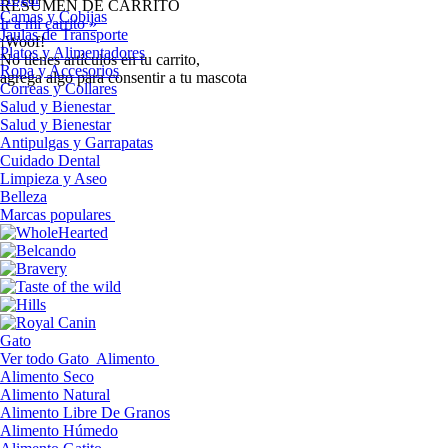
RESUMEN DE CARRITO
Camas y Cobijas
Ir a mi carrito »
Jaulas de Transporte
¡Woof!
Platos y Alimentadores
No tíenes artículos en tu carrito,
Ropa y Accesorios
agrega algo para consentir a tu mascota
Correas y Collares
Salud y Bienestar
Salud y Bienestar
Antipulgas y Garrapatas
Cuidado Dental
Limpieza y Aseo
Belleza
Marcas populares
Gato
Ver todo Gato
Alimento
Alimento Seco
Alimento Natural
Alimento Libre De Granos
Alimento Húmedo