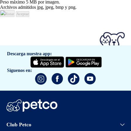
Peso máximo 5 MB por imagen.
Archivos admitidos jpg, jpeg, bmp y png.
Rotar
Aceptar
Descarga nuestra app:
Síguenos en:
Iniciar sesión
Club Petco
Crear cuenta