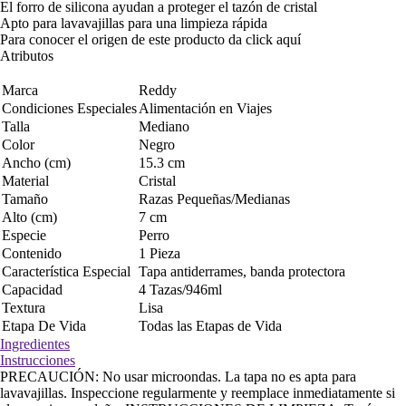
El forro de silicona ayudan a proteger el tazón de cristal
Apto para lavavajillas para una limpieza rápida
Para conocer el origen de este producto da click
aquí
Atributos
Marca
Reddy
Condiciones Especiales
Alimentación en Viajes
Talla
Mediano
Color
Negro
Ancho (cm)
15.3 cm
Material
Cristal
Tamaño
Razas Pequeñas/Medianas
Alto (cm)
7 cm
Especie
Perro
Contenido
1 Pieza
Característica Especial
Tapa antiderrames, banda protectora
Capacidad
4 Tazas/946ml
Textura
Lisa
Etapa De Vida
Todas las Etapas de Vida
Ingredientes
Instrucciones
PRECAUCIÓN: No usar microondas. La tapa no es apta para
lavavajillas. Inspeccione regularmente y reemplace inmediatamente si