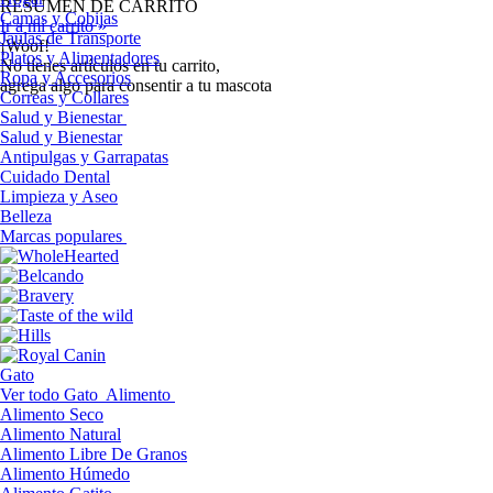
RESUMEN DE CARRITO
Camas y Cobijas
Ir a mi carrito »
Jaulas de Transporte
¡Woof!
Platos y Alimentadores
No tíenes artículos en tu carrito,
Ropa y Accesorios
agrega algo para consentir a tu mascota
Correas y Collares
Salud y Bienestar
Salud y Bienestar
Antipulgas y Garrapatas
Cuidado Dental
Limpieza y Aseo
Belleza
Marcas populares
Gato
Ver todo Gato
Alimento
Alimento Seco
Alimento Natural
Alimento Libre De Granos
Alimento Húmedo