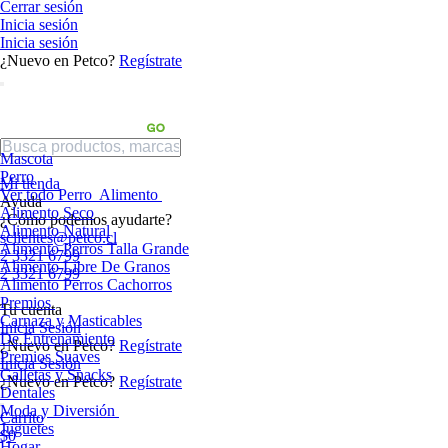
Cerrar sesión
Inicia sesión
Inicia sesión
¿Nuevo en Petco?
Regístrate
Mascota
Perro
Mi tienda
Ver todo Perro
Alimento
Ayuda
Alimento Seco
¿Cómo podemos ayudarte?
Alimento Natural
sclientes@petco.cl
Alimento Perros Talla Grande
2 3321 6799
Alimento Libre De Granos
2 3321 6799
Alimento Perros Cachorros
Premios
Tu cuenta
Carnaza y Masticables
Inicia Sesión
De Entrenamiento
¿Nuevo en Petco?
Regístrate
Premios Suaves
Inicia Sesión
Galletas y Snacks
¿Nuevo en Petco?
Regístrate
Dentales
Moda y Diversión
Carrito
Juguetes
$0
Hogar