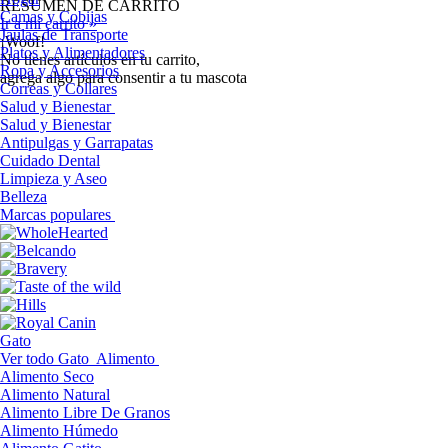
RESUMEN DE CARRITO
Camas y Cobijas
Ir a mi carrito »
Jaulas de Transporte
¡Woof!
Platos y Alimentadores
No tíenes artículos en tu carrito,
Ropa y Accesorios
agrega algo para consentir a tu mascota
Correas y Collares
Salud y Bienestar
Salud y Bienestar
Antipulgas y Garrapatas
Cuidado Dental
Limpieza y Aseo
Belleza
Marcas populares
Gato
Ver todo Gato
Alimento
Alimento Seco
Alimento Natural
Alimento Libre De Granos
Alimento Húmedo