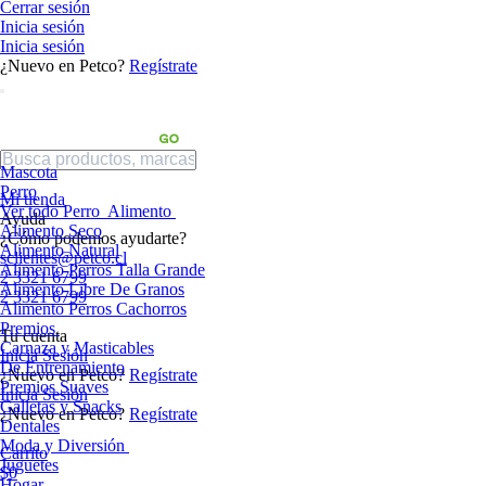
Cerrar sesión
Inicia sesión
Inicia sesión
¿Nuevo en Petco?
Regístrate
Mascota
Perro
Mi tienda
Ver todo Perro
Alimento
Ayuda
Alimento Seco
¿Cómo podemos ayudarte?
Alimento Natural
sclientes@petco.cl
Alimento Perros Talla Grande
2 3321 6799
Alimento Libre De Granos
2 3321 6799
Alimento Perros Cachorros
Premios
Tu cuenta
Carnaza y Masticables
Inicia Sesión
De Entrenamiento
¿Nuevo en Petco?
Regístrate
Premios Suaves
Inicia Sesión
Galletas y Snacks
¿Nuevo en Petco?
Regístrate
Dentales
Moda y Diversión
Carrito
Juguetes
$0
Hogar