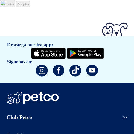
Rotar
Aceptar
Descarga nuestra app:
Síguenos en:
Iniciar sesión
Club Petco
Crear cuenta
Entrenamiento
Conoce Club Petco
Grooming Salon