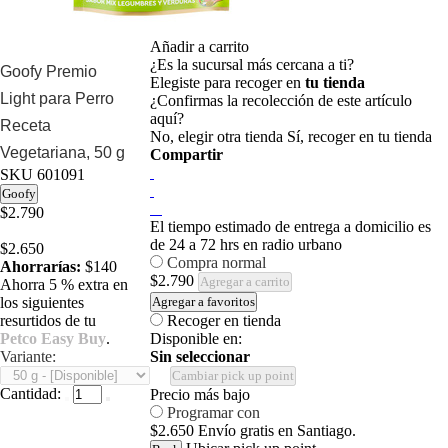
Añadir a carrito
¿Es la sucursal más cercana a ti?
Goofy Premio
Elegiste para recoger en
tu tienda
Light para Perro
¿Confirmas la recolección de este artículo
aquí?
Receta
No, elegir otra tienda
Sí, recoger en tu tienda
Vegetariana, 50 g
Compartir
SKU
601091
Goofy
$2.790
El tiempo estimado de entrega a domicilio es
de 24 a 72 hrs en radio urbano
$2.650
Compra normal
Ahorrarías:
$140
$2.790
Agregar a carrito
Ahorra 5 % extra en
los siguientes
Agregar a favoritos
resurtidos de tu
Recoger en tienda
Petco Easy Buy
.
Disponible en:
Variante:
Sin seleccionar
Cambiar pick up point
Cantidad:
Precio más bajo
Programar con
$2.650
Envío gratis en Santiago.