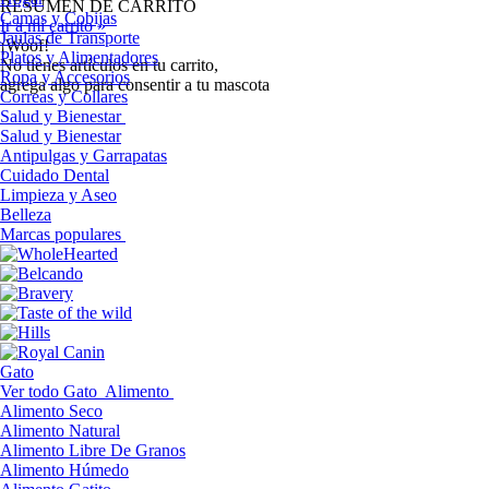
RESUMEN DE CARRITO
Camas y Cobijas
Ir a mi carrito »
Jaulas de Transporte
¡Woof!
Platos y Alimentadores
No tíenes artículos en tu carrito,
Ropa y Accesorios
agrega algo para consentir a tu mascota
Correas y Collares
Salud y Bienestar
Salud y Bienestar
Antipulgas y Garrapatas
Cuidado Dental
Limpieza y Aseo
Belleza
Marcas populares
Gato
Ver todo Gato
Alimento
Alimento Seco
Alimento Natural
Alimento Libre De Granos
Alimento Húmedo