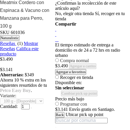
Meatmix Cordero con
¿Confirmas la recolección de este
artículo aquí?
Espinaca & Vacuno con
No, elegir otra tienda
Sí, recoger en tu
Manzana para Perro,
tienda
Compartir
100 g
SKU
601036
Naturalistic
Reseñas
(1)
Mostrar
El tiempo estimado de entrega a
Reseñas
Califica este
domicilio es de 24 a 72 hrs en radio
producto
urbano
$3.490
Compra normal
$3.490
Agregar a carrito
$3.141
Agregar a favoritos
Ahorrarías:
$349
Recoger en tienda
Ahorra 10 % extra en los
Disponible en:
siguientes resurtidos de tu
Sin seleccionar
Petco Easy Buy
.
Cambiar pick up point
Variante:
Precio más bajo
Programar con
Cantidad:
$3.141
Envío gratis en Santiago.
Ubicar pick up point
Back