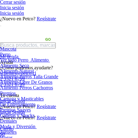
Cerrar sesión
Inicia sesión
Inicia sesión
¿Nuevo en Petco?
Regístrate
Mascota
Perro
Mi tienda
Ver todo Perro
Alimento
Ayuda
Alimento Seco
¿Cómo podemos ayudarte?
Alimento Natural
sclientes@petco.cl
Alimento Perros Talla Grande
2 3321 6799
Alimento Libre De Granos
2 3321 6799
Alimento Perros Cachorros
Premios
Tu cuenta
Carnaza y Masticables
Inicia Sesión
De Entrenamiento
¿Nuevo en Petco?
Regístrate
Premios Suaves
Inicia Sesión
Galletas y Snacks
¿Nuevo en Petco?
Regístrate
Dentales
Moda y Diversión
Carrito
Juguetes
$0
Hogar