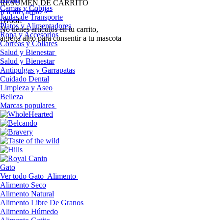
RESUMEN DE CARRITO
Camas y Cobijas
Ir a mi carrito »
Jaulas de Transporte
¡Woof!
Platos y Alimentadores
No tíenes artículos en tu carrito,
Ropa y Accesorios
agrega algo para consentir a tu mascota
Correas y Collares
Salud y Bienestar
Salud y Bienestar
Antipulgas y Garrapatas
Cuidado Dental
Limpieza y Aseo
Belleza
Marcas populares
Gato
Ver todo Gato
Alimento
Alimento Seco
Alimento Natural
Alimento Libre De Granos
Alimento Húmedo