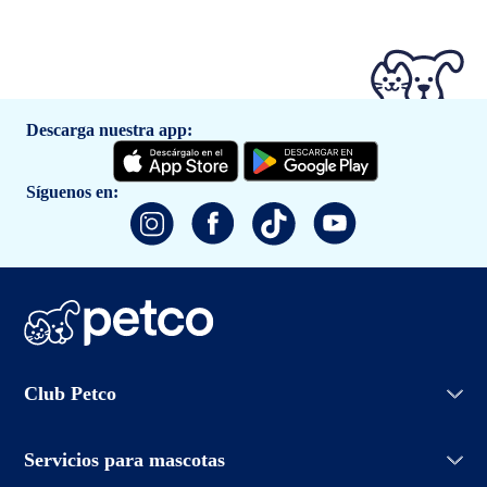
Descarga nuestra app:
Síguenos en:
Iniciar sesión
Club Petco
Crear cuenta
Entrenamiento
Conoce Club Petco
Grooming Salon
Servicios para mascotas
Promociones
Adopciones