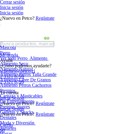
Cerrar sesión
Inicia sesión
Inicia sesión
¿Nuevo en Petco?
Regístrate
Mascota
Perro
Mi tienda
Ver todo Perro
Alimento
Ayuda
Alimento Seco
¿Cómo podemos ayudarte?
Alimento Natural
sclientes@petco.cl
Alimento Perros Talla Grande
2 3321 6799
Alimento Libre De Granos
2 3321 6799
Alimento Perros Cachorros
Premios
Tu cuenta
Carnaza y Masticables
Inicia Sesión
De Entrenamiento
¿Nuevo en Petco?
Regístrate
Premios Suaves
Inicia Sesión
Galletas y Snacks
¿Nuevo en Petco?
Regístrate
Dentales
Moda y Diversión
Carrito
Juguetes
$0
Hogar