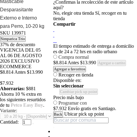
Masticable
¿Confirmas la recolección de este artículo
aquí?
Desparasitante
No, elegir otra tienda
Sí, recoger en tu
Externo e Interno
tienda
Compartir
para Perro, 10-20 kg
SKU
139971
Simparica Trio
37%
de descuento
El tiempo estimado de entrega a domicilio
VIGENCIA DEL 05
es de 24 a 72 hrs en radio urbano
AL 06 DE AGOSTO
Compra normal
2026 EXCLUSIVO
$8.814
Antes
$13.990
Agregar a carrito
ECOMMERCE
Agregar a favoritos
$8.814
Antes
$13.990
Recoger en tienda
Disponible en:
$7.932
Sin seleccionar
Ahorrarías:
$881
Cambiar pick up point
Ahorra 10 % extra en
Precio más bajo
los siguientes resurtidos
Programar con
de tu
Petco Easy Buy
.
$7.932
Envío gratis en Santiago.
Variante:
Ubicar pick up point
Back
Cantidad: