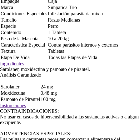
Empaque
Caja
Marca
Simparica Trio
Condiciones Especiales
Infestación parasitaria mixta
Tamaño
Razas Medianas
Especie
Perro
Contenido
1 Tableta
Peso de la Mascota
10 a 20 kg
Característica Especial
Contra parásitos internos y externos
Textura
Tabletas
Etapa De Vida
Todas las Etapas de Vida
Ingredientes
Sarolaner, moxidectina y pamoato de pirantel.
Análisis Garantizado
Sarolaner
24 mg
Moxidectina
0,48 mg
Pamoato de Pirantel
100 mg
Instrucciones
CONTRAINDICACIONES:
No usar en casos de hipersensibilidad a las sustancias activas o a algún
excipiente.
ADVERTENCIAS ESPECIALES:
Las pulgas y garrapatas necesitan comenzar a alimentarse del