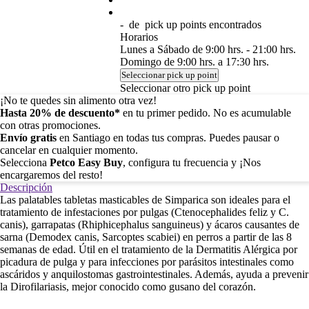
-
de
pick up points encontrados
Horarios
Lunes a Sábado de 9:00 hrs. - 21:00 hrs.
Domingo de 9:00 hrs. a 17:30 hrs.
Seleccionar pick up point
Seleccionar otro pick up point
¡No te quedes sin alimento otra vez!
Hasta 20% de descuento*
en tu primer pedido. No es acumulable
con otras promociones.
Envío gratis
en Santiago en todas tus compras. Puedes pausar o
cancelar en cualquier momento.
Selecciona
Petco Easy Buy
, configura tu frecuencia y ¡Nos
encargaremos del resto!
Descripción
Las palatables tabletas masticables de Simparica son ideales para el
tratamiento de infestaciones por pulgas (Ctenocephalides feliz y C.
canis), garrapatas (Rhiphicephalus sanguineus) y ácaros causantes de
sarna (Demodex canis, Sarcoptes scabiei) en perros a partir de las 8
semanas de edad. Útil en el tratamiento de la Dermatitis Alérgica por
picadura de pulga y para infecciones por parásitos intestinales como
ascáridos y anquilostomas gastrointestinales. Además, ayuda a prevenir
la Dirofilariasis, mejor conocido como gusano del corazón.