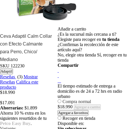
Añadir a carrito
¿Es la sucursal más cercana a ti?
Ceva Adaptil Calm Collar
Elegiste para recoger en
tu tienda
con Efecto Calmante
¿Confirmas la recolección de este
artículo aquí?
para Perro, Chico/
No, elegir otra tienda
Sí, recoger en tu
Mediano
tienda
Compartir
SKU
122230
Adaptil
Reseñas
(3)
Mostrar
Reseñas
Califica este
El tiempo estimado de entrega a
producto
domicilio es de 24 a 72 hrs en radio
$18.990
urbano
Compra normal
$17.091
$18.990
Agregar a carrito
Ahorrarías:
$1.899
Ahorra 10 % extra en los
Agregar a favoritos
siguientes resurtidos de tu
Recoger en tienda
Petco Easy Buy
.
Disponible en:
Variante:
Sin seleccionar