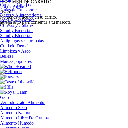
RESUMEN DE CARRITO
Camas y Cobijas
Ir a mi carrito »
Jaulas de Transporte
¡Woof!
Platos y Alimentadores
No tíenes artículos en tu carrito,
Ropa y Accesorios
agrega algo para consentir a tu mascota
Correas y Collares
Salud y Bienestar
Salud y Bienestar
Antipulgas y Garrapatas
Cuidado Dental
Limpieza y Aseo
Belleza
Marcas populares
Gato
Ver todo Gato
Alimento
Alimento Seco
Alimento Natural
Alimento Libre De Granos
Alimento Húmedo