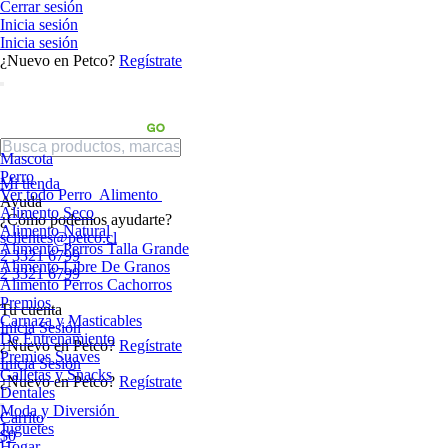
Cerrar sesión
Inicia sesión
Inicia sesión
¿Nuevo en Petco?
Regístrate
Mascota
Perro
Mi tienda
Ver todo Perro
Alimento
Ayuda
Alimento Seco
¿Cómo podemos ayudarte?
Alimento Natural
sclientes@petco.cl
Alimento Perros Talla Grande
2 3321 6799
Alimento Libre De Granos
2 3321 6799
Alimento Perros Cachorros
Premios
Tu cuenta
Carnaza y Masticables
Inicia Sesión
De Entrenamiento
¿Nuevo en Petco?
Regístrate
Premios Suaves
Inicia Sesión
Galletas y Snacks
¿Nuevo en Petco?
Regístrate
Dentales
Moda y Diversión
Carrito
Juguetes
$0
Hogar