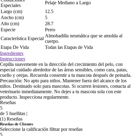
Pelaje Mediano a Largo
Especiales
Largo (cm)
12.5
Ancho (cm)
5
Alto (cm)
28.7
Especie
Perro
Almohadilla neumática que se amolda al
Característica Especial
cuerpo.
Etapa De Vida
Todas las Etapas de Vida
Ingredientes
Instrucciones
Cepilla suavemente en la dirección del crecimiento del pelo, con
especial cuidado alrededor de las áreas sensibles, como cara, patas,
cuello y orejas. Recuerda consentir a tu mascota después de peinarla.
Precaución: No apto para niños. Mantener fuera del alcance de los
niños. Destinado solo para mascotas. Si ocurren lesiones, contacta al
veterinario inmediatamente. No dejes a tu mascota sola con este
producto. Inspecciona regularmente.
Reseñas
5
de 5 huellitas |
(1) Reseñas
Reseñas de Clientes
Seleccione la calificación filtrar por reseñas
5