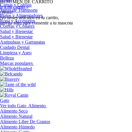
RESUMEN DE CARRITO
Camas y Cobijas
Ir a mi carrito »
Jaulas de Transporte
¡Woof!
Platos y Alimentadores
No tíenes artículos en tu carrito,
Ropa y Accesorios
agrega algo para consentir a tu mascota
Correas y Collares
Salud y Bienestar
Salud y Bienestar
Antipulgas y Garrapatas
Cuidado Dental
Limpieza y Aseo
Belleza
Marcas populares
Gato
Ver todo Gato
Alimento
Alimento Seco
Alimento Natural
Alimento Libre De Granos
Alimento Húmedo