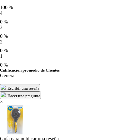
100 %
4
0 %
3
0 %
2
0 %
1
0 %
Calificación promedio de Clientes
General
Escribir una reseña
Hacer una pregunta
×
Guía para publicar una reseña