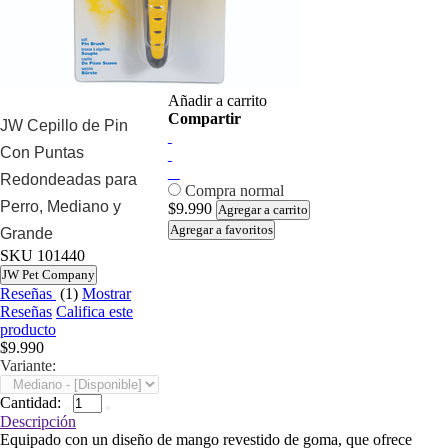
Añadir a carrito
Compartir
JW Cepillo de Pin
Con Puntas
Redondeadas para
Compra normal
Perro, Mediano y
$9.990
Agregar a carrito
Agregar a favoritos
Grande
SKU
101440
JW Pet Company
Reseñas
(1)
Mostrar
Reseñas
Califica este
producto
$9.990
Variante:
Cantidad:
Descripción
Equipado con un diseño de mango revestido de goma, que ofrece