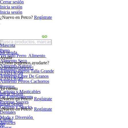
Cerrar sesión
Inicia sesión
Inicia sesión
¿Nuevo en Petco?
Regístrate
Mascota
Perro
Mi tienda
Ver todo Perro
Alimento
Ayuda
Alimento Seco
¿Cómo podemos ayudarte?
Alimento Natural
sclientes@petco.cl
Alimento Perros Talla Grande
2 3321 6799
Alimento Libre De Granos
2 3321 6799
Alimento Perros Cachorros
Premios
Tu cuenta
Carnaza y Masticables
Inicia Sesión
De Entrenamiento
¿Nuevo en Petco?
Regístrate
Premios Suaves
Inicia Sesión
Galletas y Snacks
¿Nuevo en Petco?
Regístrate
Dentales
Moda y Diversión
Carrito
Juguetes
$0
Hogar