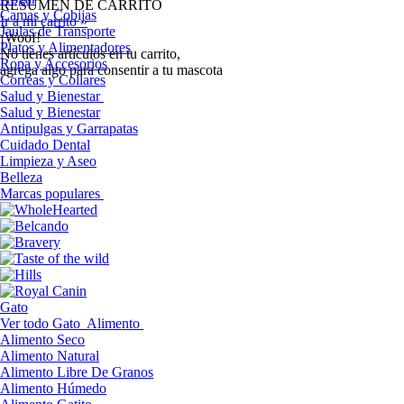
RESUMEN DE CARRITO
Camas y Cobijas
Ir a mi carrito »
Jaulas de Transporte
¡Woof!
Platos y Alimentadores
No tíenes artículos en tu carrito,
Ropa y Accesorios
agrega algo para consentir a tu mascota
Correas y Collares
Salud y Bienestar
Salud y Bienestar
Antipulgas y Garrapatas
Cuidado Dental
Limpieza y Aseo
Belleza
Marcas populares
Gato
Ver todo Gato
Alimento
Alimento Seco
Alimento Natural
Alimento Libre De Granos
Alimento Húmedo