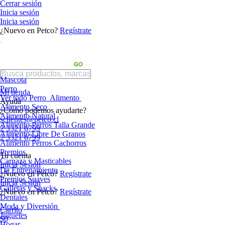
Cerrar sesión
Inicia sesión
Inicia sesión
¿Nuevo en Petco?
Regístrate
Mascota
Perro
Mi tienda
Ver todo Perro
Alimento
Ayuda
Alimento Seco
¿Cómo podemos ayudarte?
Alimento Natural
sclientes@petco.cl
Alimento Perros Talla Grande
2 3321 6799
Alimento Libre De Granos
2 3321 6799
Alimento Perros Cachorros
Premios
Tu cuenta
Carnaza y Masticables
Inicia Sesión
De Entrenamiento
¿Nuevo en Petco?
Regístrate
Premios Suaves
Inicia Sesión
Galletas y Snacks
¿Nuevo en Petco?
Regístrate
Dentales
Moda y Diversión
Carrito
Juguetes
$0
Hogar