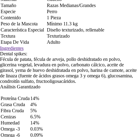
Tamaño
Razas Medianas/Grandes
Especie
Perro
Contenido
1 Pieza
Peso de la Mascota
Mínimo 11.3 kg
Característica Especial
Diseño texturizado, rellenable
Textura
Texturizado
Etapa De Vida
Adulto
Ingredientes
Dental spikes:
Fécula de patata, fécula de arveja, pollo deshidratado en polvo,
glicerina vegetal, levadura en polvo, carbonato cálcico, aceite de
girasol, yema de huevo deshidratada en polvo, harina de camote, aceite
de linaza (fuente de ácidos grasos omega 3 y omega 6), glucosamina,
condroitín sulfato, fructooligosacáridos.
Análisis Garantizado
Proteína Cruda
14%
Grasa Cruda
4%
Fibra Cruda
5%
Cenizas
6.5%
Humedad
14%
Omega -3
0.03%
Omega -6
0.09%