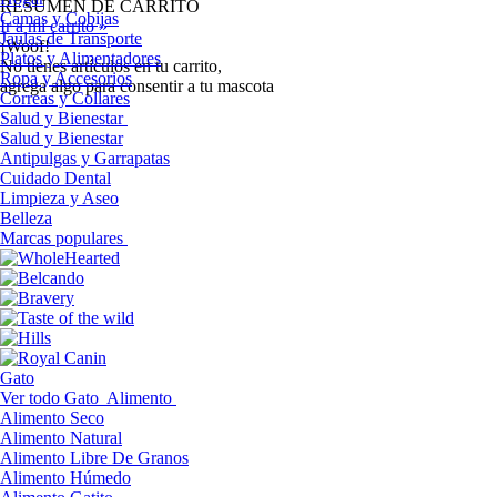
RESUMEN DE CARRITO
Camas y Cobijas
Ir a mi carrito »
Jaulas de Transporte
¡Woof!
Platos y Alimentadores
No tíenes artículos en tu carrito,
Ropa y Accesorios
agrega algo para consentir a tu mascota
Correas y Collares
Salud y Bienestar
Salud y Bienestar
Antipulgas y Garrapatas
Cuidado Dental
Limpieza y Aseo
Belleza
Marcas populares
Gato
Ver todo Gato
Alimento
Alimento Seco
Alimento Natural
Alimento Libre De Granos
Alimento Húmedo