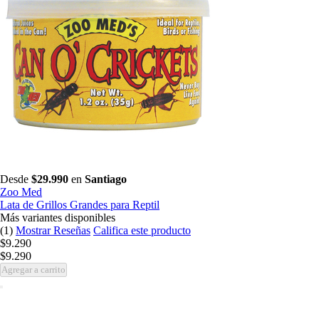
Desde
$29.990
en
Santiago
Zoo Med
Lata de Grillos Grandes para Reptil
Más variantes disponibles
(1)
Mostrar Reseñas
Califica este producto
$9.290
$9.290
Agregar a carrito