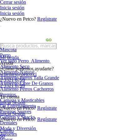
Cerrar sesión
Inicia sesión
Inicia sesión
¿Nuevo en Petco?
Regístrate
Mascota
Perro
Mi tienda
Ver todo Perro
Alimento
Ayuda
Alimento Seco
¿Cómo podemos ayudarte?
Alimento Natural
sclientes@petco.cl
Alimento Perros Talla Grande
2 3321 6799
Alimento Libre De Granos
2 3321 6799
Alimento Perros Cachorros
Premios
Tu cuenta
Carnaza y Masticables
Inicia Sesión
De Entrenamiento
¿Nuevo en Petco?
Regístrate
Premios Suaves
Inicia Sesión
Galletas y Snacks
¿Nuevo en Petco?
Regístrate
Dentales
Moda y Diversión
Carrito
Juguetes
$0
Hogar