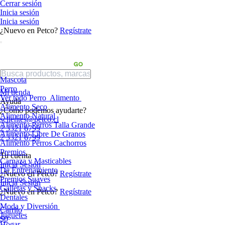
Cerrar sesión
Inicia sesión
Inicia sesión
¿Nuevo en Petco?
Regístrate
Mascota
Perro
Mi tienda
Ver todo Perro
Alimento
Ayuda
Alimento Seco
¿Cómo podemos ayudarte?
Alimento Natural
sclientes@petco.cl
Alimento Perros Talla Grande
2 3321 6799
Alimento Libre De Granos
2 3321 6799
Alimento Perros Cachorros
Premios
Tu cuenta
Carnaza y Masticables
Inicia Sesión
De Entrenamiento
¿Nuevo en Petco?
Regístrate
Premios Suaves
Inicia Sesión
Galletas y Snacks
¿Nuevo en Petco?
Regístrate
Dentales
Moda y Diversión
Carrito
Juguetes
$0
Hogar