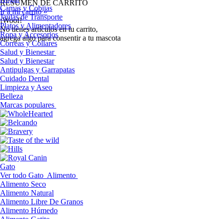
RESUMEN DE CARRITO
Camas y Cobijas
Ir a mi carrito »
Jaulas de Transporte
¡Woof!
Platos y Alimentadores
No tíenes artículos en tu carrito,
Ropa y Accesorios
agrega algo para consentir a tu mascota
Correas y Collares
Salud y Bienestar
Salud y Bienestar
Antipulgas y Garrapatas
Cuidado Dental
Limpieza y Aseo
Belleza
Marcas populares
Gato
Ver todo Gato
Alimento
Alimento Seco
Alimento Natural
Alimento Libre De Granos
Alimento Húmedo