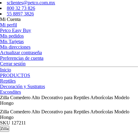
sclientes@petco.com.mx
800 32 73 826
55 8897 3826
Mi Cuenta
Mi perfil
Petco Easy Buy
Mis pedidos
Mis Tarjetas
Mis direcciones
Actualizar contraseña
Preferencias de cuenta
Cerrar sesión
Inicio
PRODUCTOS
Reptiles
Decoración y Sustratos
Escondites
Zilla Comedero Alto Decorativo para Reptiles Arborícolas Modelo
Hongo
Zilla Comedero Alto Decorativo para Reptiles Arborícolas Modelo
Hongo
SKU
127211
Zilla