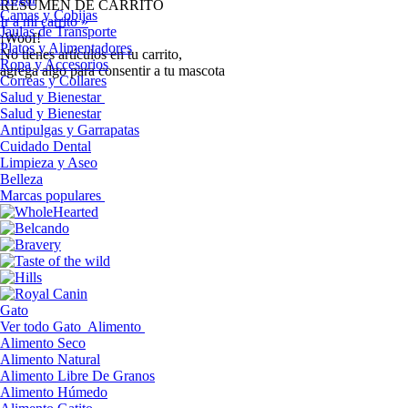
RESUMEN DE CARRITO
Camas y Cobijas
Ir a mi carrito »
Jaulas de Transporte
¡Woof!
Platos y Alimentadores
No tíenes artículos en tu carrito,
Ropa y Accesorios
agrega algo para consentir a tu mascota
Correas y Collares
Salud y Bienestar
Salud y Bienestar
Antipulgas y Garrapatas
Cuidado Dental
Limpieza y Aseo
Belleza
Marcas populares
Gato
Ver todo Gato
Alimento
Alimento Seco
Alimento Natural
Alimento Libre De Granos
Alimento Húmedo