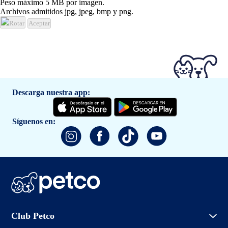
Peso máximo 5 MB por imagen.
Archivos admitidos jpg, jpeg, bmp y png.
Rotar
Aceptar
Descarga nuestra app:
Síguenos en:
Iniciar sesión
Club Petco
Crear cuenta