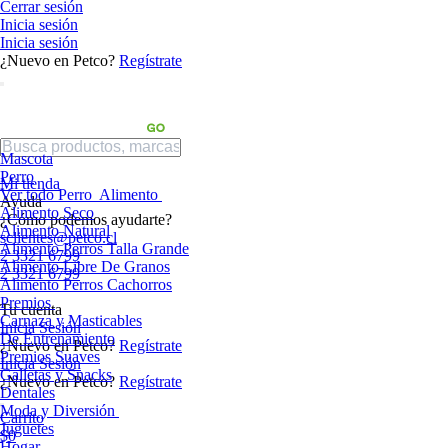
Cerrar sesión
Inicia sesión
Inicia sesión
¿Nuevo en Petco?
Regístrate
Mascota
Perro
Mi tienda
Ver todo Perro
Alimento
Ayuda
Alimento Seco
¿Cómo podemos ayudarte?
Alimento Natural
sclientes@petco.cl
Alimento Perros Talla Grande
2 3321 6799
Alimento Libre De Granos
2 3321 6799
Alimento Perros Cachorros
Premios
Tu cuenta
Carnaza y Masticables
Inicia Sesión
De Entrenamiento
¿Nuevo en Petco?
Regístrate
Premios Suaves
Inicia Sesión
Galletas y Snacks
¿Nuevo en Petco?
Regístrate
Dentales
Moda y Diversión
Carrito
Juguetes
$0
Hogar