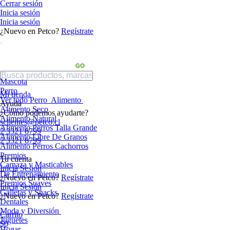
Cerrar sesión
Inicia sesión
Inicia sesión
¿Nuevo en Petco?
Regístrate
Mascota
Perro
Mi tienda
Ver todo Perro
Alimento
Ayuda
Alimento Seco
¿Cómo podemos ayudarte?
Alimento Natural
sclientes@petco.cl
Alimento Perros Talla Grande
2 3321 6799
Alimento Libre De Granos
2 3321 6799
Alimento Perros Cachorros
Premios
Tu cuenta
Carnaza y Masticables
Inicia Sesión
De Entrenamiento
¿Nuevo en Petco?
Regístrate
Premios Suaves
Inicia Sesión
Galletas y Snacks
¿Nuevo en Petco?
Regístrate
Dentales
Moda y Diversión
Carrito
Juguetes
$0
Hogar