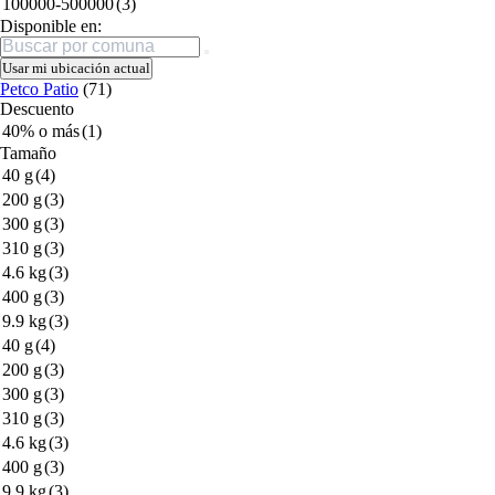
100000-500000
(3)
Disponible en:
Buscar
Usar mi ubicación actual
Petco Patio
(71)
Descuento
40% o más
(1)
Tamaño
40 g
(4)
200 g
(3)
300 g
(3)
310 g
(3)
4.6 kg
(3)
400 g
(3)
9.9 kg
(3)
40 g
(4)
200 g
(3)
300 g
(3)
310 g
(3)
4.6 kg
(3)
400 g
(3)
9.9 kg
(3)