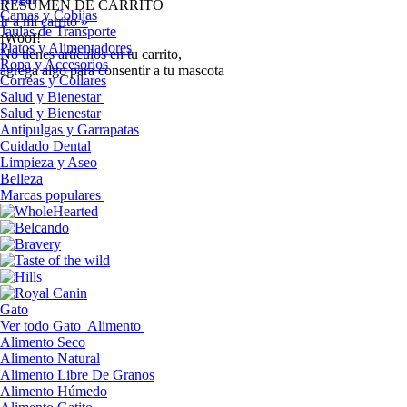
RESUMEN DE CARRITO
Camas y Cobijas
Ir a mi carrito »
Jaulas de Transporte
¡Woof!
Platos y Alimentadores
No tíenes artículos en tu carrito,
Ropa y Accesorios
agrega algo para consentir a tu mascota
Correas y Collares
Salud y Bienestar
Salud y Bienestar
Antipulgas y Garrapatas
Cuidado Dental
Limpieza y Aseo
Belleza
Marcas populares
Gato
Ver todo Gato
Alimento
Alimento Seco
Alimento Natural
Alimento Libre De Granos
Alimento Húmedo