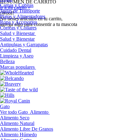
RESUMEN DE CARRITO
Camas y Cobijas
Ir a mi carrito »
Jaulas de Transporte
¡Woof!
Platos y Alimentadores
No tíenes artículos en tu carrito,
Ropa y Accesorios
agrega algo para consentir a tu mascota
Correas y Collares
Salud y Bienestar
Salud y Bienestar
Antipulgas y Garrapatas
Cuidado Dental
Limpieza y Aseo
Belleza
Marcas populares
Gato
Ver todo Gato
Alimento
Alimento Seco
Alimento Natural
Alimento Libre De Granos
Alimento Húmedo