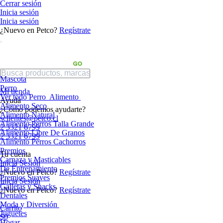
Cerrar sesión
Inicia sesión
Inicia sesión
¿Nuevo en Petco?
Regístrate
Mascota
Perro
Mi tienda
Ver todo Perro
Alimento
Ayuda
Alimento Seco
¿Cómo podemos ayudarte?
Alimento Natural
sclientes@petco.cl
Alimento Perros Talla Grande
2 3321 6799
Alimento Libre De Granos
2 3321 6799
Alimento Perros Cachorros
Premios
Tu cuenta
Carnaza y Masticables
Inicia Sesión
De Entrenamiento
¿Nuevo en Petco?
Regístrate
Premios Suaves
Inicia Sesión
Galletas y Snacks
¿Nuevo en Petco?
Regístrate
Dentales
Moda y Diversión
Carrito
Juguetes
$0
Hogar