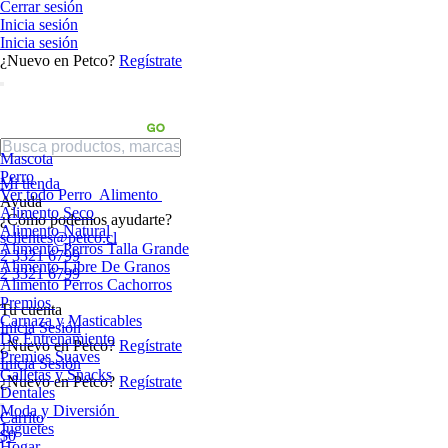
Cerrar sesión
Inicia sesión
Inicia sesión
¿Nuevo en Petco?
Regístrate
Mascota
Perro
Mi tienda
Ver todo Perro
Alimento
Ayuda
Alimento Seco
¿Cómo podemos ayudarte?
Alimento Natural
sclientes@petco.cl
Alimento Perros Talla Grande
2 3321 6799
Alimento Libre De Granos
2 3321 6799
Alimento Perros Cachorros
Premios
Tu cuenta
Carnaza y Masticables
Inicia Sesión
De Entrenamiento
¿Nuevo en Petco?
Regístrate
Premios Suaves
Inicia Sesión
Galletas y Snacks
¿Nuevo en Petco?
Regístrate
Dentales
Moda y Diversión
Carrito
Juguetes
$0
Hogar