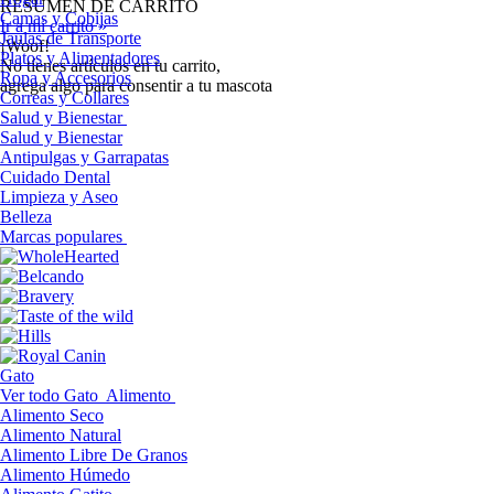
RESUMEN DE CARRITO
Camas y Cobijas
Ir a mi carrito »
Jaulas de Transporte
¡Woof!
Platos y Alimentadores
No tíenes artículos en tu carrito,
Ropa y Accesorios
agrega algo para consentir a tu mascota
Correas y Collares
Salud y Bienestar
Salud y Bienestar
Antipulgas y Garrapatas
Cuidado Dental
Limpieza y Aseo
Belleza
Marcas populares
Gato
Ver todo Gato
Alimento
Alimento Seco
Alimento Natural
Alimento Libre De Granos
Alimento Húmedo