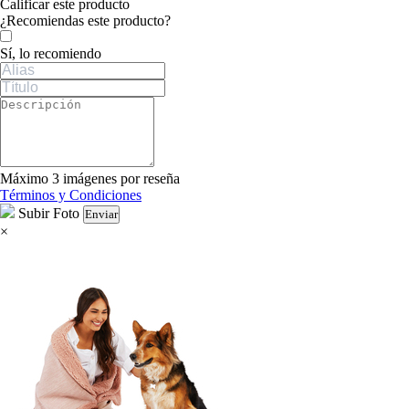
Calificar este producto
Tu valoración
¿Recomiendas este producto?
Sí, lo recomiendo
Máximo 3 imágenes por reseña
Términos y Condiciones
Subir Foto
Enviar
×