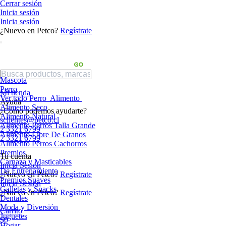
Cerrar sesión
Inicia sesión
Inicia sesión
¿Nuevo en Petco?
Regístrate
Mascota
Perro
Mi tienda
Ver todo Perro
Alimento
Ayuda
Alimento Seco
¿Cómo podemos ayudarte?
Alimento Natural
sclientes@petco.cl
Alimento Perros Talla Grande
2 3321 6799
Alimento Libre De Granos
2 3321 6799
Alimento Perros Cachorros
Premios
Tu cuenta
Carnaza y Masticables
Inicia Sesión
De Entrenamiento
¿Nuevo en Petco?
Regístrate
Premios Suaves
Inicia Sesión
Galletas y Snacks
¿Nuevo en Petco?
Regístrate
Dentales
Moda y Diversión
Carrito
Juguetes
$0
Hogar