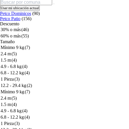
Buscar
Usar mi ubicación actual
Petco Dominicos
(90)
Petco Patio
(156)
Descuento
30% o más
(46)
60% o más
(55)
Tamaño
Mínimo 9 kg
(7)
2.4 m
(5)
1.5 m
(4)
4.9 - 6.8 kg
(4)
6.8 - 12.2 kg
(4)
1 Pieza
(3)
12.2 - 29.4 kg
(2)
Mínimo 9 kg
(7)
2.4 m
(5)
1.5 m
(4)
4.9 - 6.8 kg
(4)
6.8 - 12.2 kg
(4)
1 Pieza
(3)