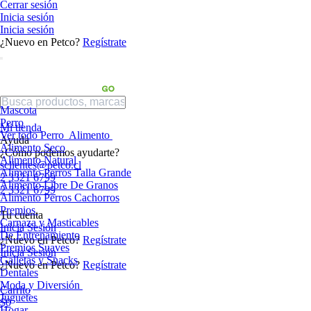
Cerrar sesión
Inicia sesión
Inicia sesión
¿Nuevo en Petco?
Regístrate
Mascota
Perro
Mi tienda
Ver todo Perro
Alimento
Ayuda
Alimento Seco
¿Cómo podemos ayudarte?
Alimento Natural
sclientes@petco.cl
Alimento Perros Talla Grande
2 3321 6799
Alimento Libre De Granos
2 3321 6799
Alimento Perros Cachorros
Premios
Tu cuenta
Carnaza y Masticables
Inicia Sesión
De Entrenamiento
¿Nuevo en Petco?
Regístrate
Premios Suaves
Inicia Sesión
Galletas y Snacks
¿Nuevo en Petco?
Regístrate
Dentales
Moda y Diversión
Carrito
Juguetes
$0
Hogar