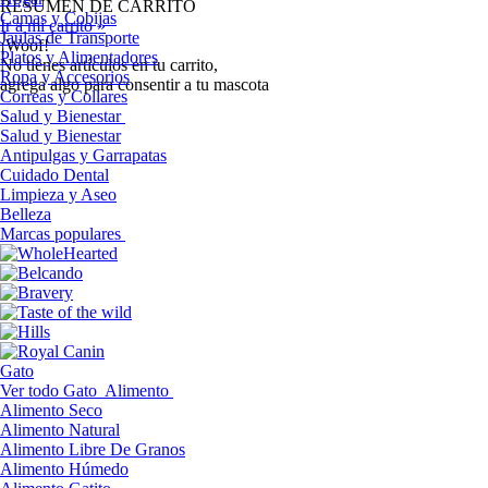
RESUMEN DE CARRITO
Camas y Cobijas
Ir a mi carrito »
Jaulas de Transporte
¡Woof!
Platos y Alimentadores
No tíenes artículos en tu carrito,
Ropa y Accesorios
agrega algo para consentir a tu mascota
Correas y Collares
Salud y Bienestar
Salud y Bienestar
Antipulgas y Garrapatas
Cuidado Dental
Limpieza y Aseo
Belleza
Marcas populares
Gato
Ver todo Gato
Alimento
Alimento Seco
Alimento Natural
Alimento Libre De Granos
Alimento Húmedo